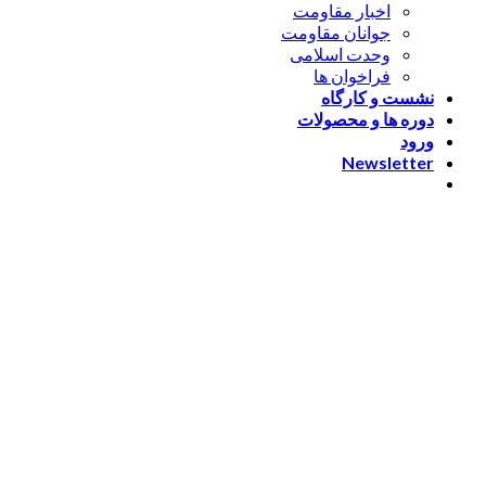
اخبار مقاومت
جوانان مقاومت
وحدت اسلامی
فراخوان ها
نشست و کارگاه
دوره ها و محصولات
ورود
Newsletter
ورود
[nextend_social_login]
یا با ایمیل وارد شوید
The password must have a
minimum of 8 characters of numbers and letters, contain at
least 1 capital letter