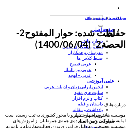
جستجو
ضبط کلاس ها
,
عربی فصیح
,
هاتف
برای:
صفحه اصلی
حفاظت شده: حوار المفتوح2-
هاتف
درباره هاتف
الحصة2- (1400/06/04)
تفاهم و همکاری علمی
مدرسان و همکاران
ضبط کلاس ها
عربی فصیح
عربی بین الملل
عربی – لهجه
علمی آموزشی
انجمن ایرانی زبان و ادبیات عربی
سایت های مفید
کتاب و نرم افزار
داستان و فیلم
درباره هاتف
یادداشت و مقاله
موسسه هاتف در شهر شیراز و با مجوز کشوری به ثبت رسیده است
رویداد های علمی
اما به طور کلی جهت استفاده‌ی همه‌ی هموطنان از آموزش‌های
مقاومت و بین الملل
موسسه و همچنین به دلیل فرامرزی بودن فعالیت‌ها، تمام برنامه به
نشست ها