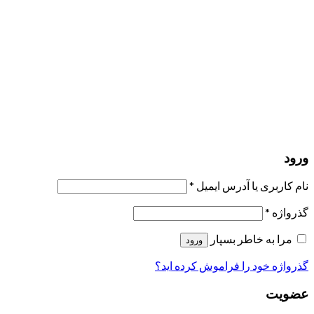
مرا به خاطر بسپار
ورود
عضویت
بازیابی کلمه عبور
ارسال لینک ریست
لینک بازنشانی رمز عبور ارسال شد
به ایمیل شما
بستن
درخواست شما ارسال شد
به محض اینکه درخواست شما تأیید شد،
یک ایمیل برای شما ارسال خواهیم کرد.
برو به پروفایل
حسابی ندارید؟
عضویت
ورود
رمز فراموش شده؟
ورود
نام کاربری یا آدرس ایمیل
*
گذرواژه
*
مرا به خاطر بسپار
ورود
گذرواژه خود را فراموش کرده اید؟
عضویت