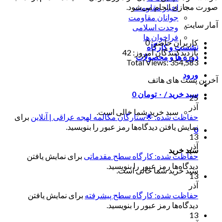
صورت مجازی انجام می‌شود.
اخبار مقاومت
جوانان مقاومت
آمار سایت
وحدت اسلامی
فراخوان ها
کاربران حاضر:
0
نشست و کارگاه
بازدیدکنندگان امروز:
42
دوره ها و محصولات
Total Views:
354,583
ورود
آخرین پست های هاتف
سبد خرید /
۰
تومان
0
25
آذر
سبد خرید شما خالی است.
حفاظت شده: 🌟ستارگان مکالمه لهجه عراقی | آنلاین
برای
نمایش یافتن دیدگاه‌ها رمز عبور را بنویسید.
0
13
آذر
سبد خرید
حفاظت شده: کارگاه سطح مقدماتی
برای نمایش یافتن
دیدگاه‌ها رمز عبور را بنویسید.
سبد خرید شما خالی است.
13
آذر
حفاظت شده: کارگاه سطح پیشرفته
برای نمایش یافتن
دیدگاه‌ها رمز عبور را بنویسید.
13