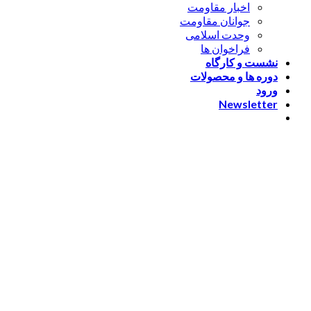
اخبار مقاومت
جوانان مقاومت
وحدت اسلامی
فراخوان ها
نشست و کارگاه
دوره ها و محصولات
ورود
Newsletter
ورود
[nextend_social_login]
یا با ایمیل وارد شوید
The password must have a
minimum of 8 characters of numbers and letters, contain at
least 1 capital letter