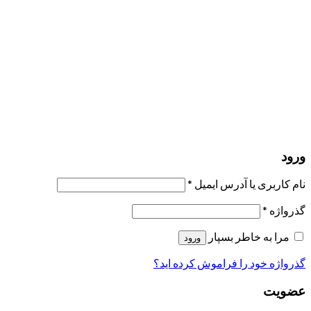
مرا به خاطر بسپار
ورود
عضویت
بازیابی کلمه عبور
ارسال لینک ریست
لینک بازنشانی رمز عبور ارسال شد
به ایمیل شما
بستن
درخواست شما ارسال شد
به محض اینکه درخواست شما تأیید شد،
یک ایمیل برای شما ارسال خواهیم کرد.
برو به پروفایل
حسابی ندارید؟
عضویت
ورود
رمز فراموش شده؟
ورود
نام کاربری یا آدرس ایمیل
*
گذرواژه
*
مرا به خاطر بسپار
ورود
گذرواژه خود را فراموش کرده اید؟
عضویت