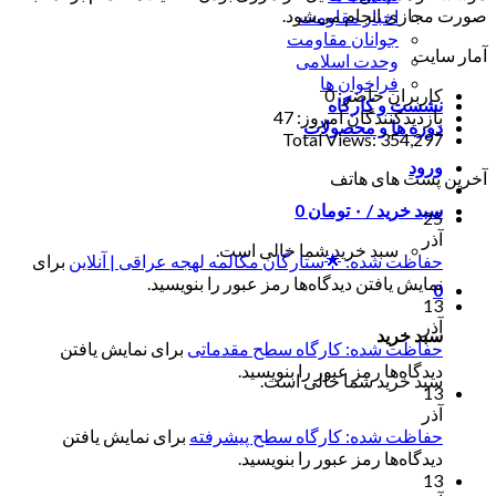
صورت مجازی انجام می‌شود.
اخبار مقاومت
جوانان مقاومت
آمار سایت
وحدت اسلامی
فراخوان ها
کاربران حاضر:
0
نشست و کارگاه
بازدیدکنندگان امروز:
47
دوره ها و محصولات
Total Views:
354,297
ورود
آخرین پست های هاتف
سبد خرید /
۰
تومان
0
25
آذر
سبد خرید شما خالی است.
حفاظت شده: 🌟ستارگان مکالمه لهجه عراقی | آنلاین
برای
نمایش یافتن دیدگاه‌ها رمز عبور را بنویسید.
0
13
آذر
سبد خرید
حفاظت شده: کارگاه سطح مقدماتی
برای نمایش یافتن
دیدگاه‌ها رمز عبور را بنویسید.
سبد خرید شما خالی است.
13
آذر
حفاظت شده: کارگاه سطح پیشرفته
برای نمایش یافتن
دیدگاه‌ها رمز عبور را بنویسید.
13