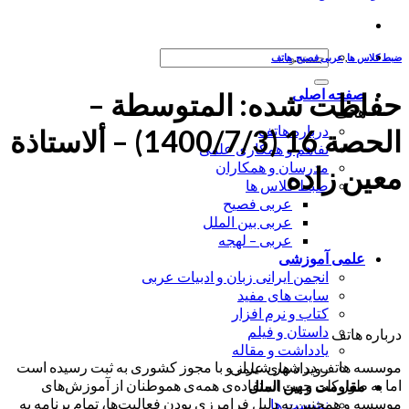
جستجو
ضبط کلاس ها
,
عربی فصیح
,
هاتف
برای:
صفحه اصلی
حفاظت شده: المتوسطة –
هاتف
درباره هاتف
الحصة 16 (1400/7/3) – ألاستاذة
تفاهم و همکاری علمی
مدرسان و همکاران
معین زاده
ضبط کلاس ها
عربی فصیح
عربی بین الملل
عربی – لهجه
علمی آموزشی
انجمن ایرانی زبان و ادبیات عربی
سایت های مفید
کتاب و نرم افزار
داستان و فیلم
درباره هاتف
یادداشت و مقاله
موسسه هاتف در شهر شیراز و با مجوز کشوری به ثبت رسیده است
رویداد های علمی
اما به طور کلی جهت استفاده‌ی همه‌ی هموطنان از آموزش‌های
مقاومت و بین الملل
موسسه و همچنین به دلیل فرامرزی بودن فعالیت‌ها، تمام برنامه به
نشست ها