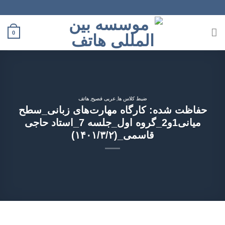
Ski
t
conten
0
,
,
ضبط کلاس ها
عربی فصیح
هاتف
حفاظت شده: کارگاه مهارت‌های زبانی_سطح
میانی1و2_گروه اول_جلسه 7_استاد حاجی
قاسمی_(۱۴۰۱/۳/۲)