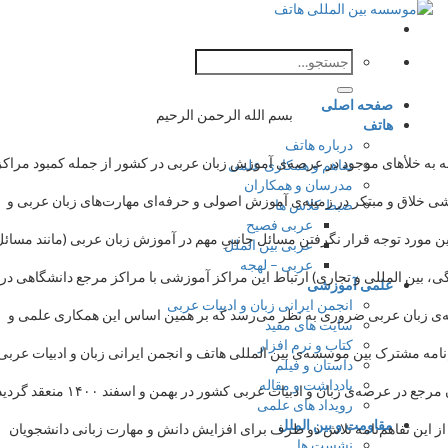
جستجو
برای:
صفحه اصلی
بسم الله الرحمن الرحیم
هاتف
درباره هاتف
لأهای موجود در عرصه‌ی آموزش زبان عربی در کشور از جمله کمبود مراکز
تفاهم و همکاری علمی
مدرسان و همکاران
و مبتکر در زمینه‌ی آموزش اصولی و حرفه‌ای مهارت‌های زبان عربی و
ضبط کلاس ها
عربی فصیح
توجه قرار نگرفتن مسائل جانبیِ مهم در آموزش زبان عربی (مانند مسائل
عربی بین الملل
عربی – لهجه
لمللی و تجاری) ارتباط این مراکز آموزشی با مراکز مرجع دانشگاهی در
علمی آموزشی
انجمن ایرانی زبان و ادبیات عربی
عربی ضروری به نظر می‌رسد که بر همین اساس این همکاری علمی و
سایت های مفید
کتاب و نرم افزار
ترک بین موسسه‌ی بین المللی هاتف و انجمن ایرانی زبان و ادبیات عربی به
داستان و فیلم
یادداشت و مقاله
عنوان مرجع در عرصه‌ی زبان و ادبیات عربی کشور در بهمن و اسفند ۱۴۰۰ منعقد گردید که
رویداد های علمی
مقاومت و بین الملل
فاهم‌نامه تلاش دو طرف برای افزایش دانش و مهارت‌ زبانی دانشجویان
نشست ها