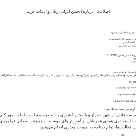
اطلاعاتی درباره انجمن ایرانی زبان و ادبیات عرب
عربیّه وآدابها
ی علمی ایران
انی
21/3/1
یات عربی:
ابان توانیر، خیابان نظامی گنجوی، نبش کوچه هفت پیکر، موسسه آموزش عالی بیمه اکو، دانشگاه علامه طباطبایی، طبقه6، اتاق 607،
سسه هاتف
 در شهر شیراز و با مجوز کشوری به ثبت رسیده است اما به طور کلی
ه‌ی همه‌ی هموطنان از آموزش‌های موسسه و همچنین به دلیل فرامرزی
ت‌ها، تمام برنامه به صورت مجازی انجام می‌شود.
لب سایت