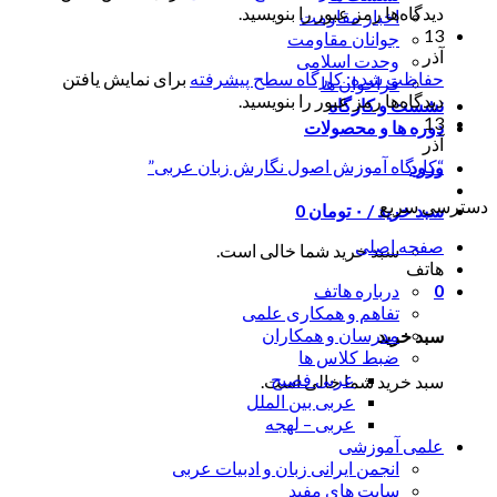
دیدگاه‌ها رمز عبور را بنویسید.
اخبار مقاومت
13
جوانان مقاومت
آذر
وحدت اسلامی
حفاظت شده: کارگاه سطح پیشرفته
برای نمایش یافتن
فراخوان ها
دیدگاه‌ها رمز عبور را بنویسید.
نشست و کارگاه
13
دوره ها و محصولات
آذر
“کارگاه آموزش اصول نگارش زبان عربی”
ورود
دسترسی سریع
سبد خرید /
۰
تومان
0
صفحه اصلی
سبد خرید شما خالی است.
هاتف
درباره هاتف
0
تفاهم و همکاری علمی
مدرسان و همکاران
سبد خرید
ضبط کلاس ها
عربی فصیح
سبد خرید شما خالی است.
عربی بین الملل
عربی – لهجه
علمی آموزشی
انجمن ایرانی زبان و ادبیات عربی
سایت های مفید