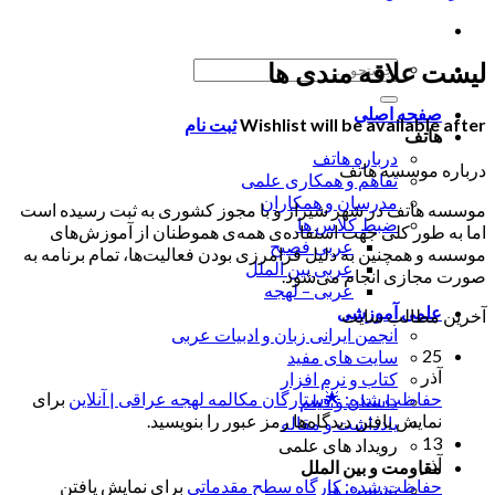
لیست علاقه مندی ها
جستجو
برای:
صفحه اصلی
Wishlist will be available after
ثبت نام
هاتف
درباره هاتف
درباره موسسه هاتف
تفاهم و همکاری علمی
مدرسان و همکاران
موسسه هاتف در شهر شیراز و با مجوز کشوری به ثبت رسیده است
ضبط کلاس ها
اما به طور کلی جهت استفاده‌ی همه‌ی هموطنان از آموزش‌های
عربی فصیح
موسسه و همچنین به دلیل فرامرزی بودن فعالیت‌ها، تمام برنامه به
عربی بین الملل
صورت مجازی انجام می‌شود.
عربی – لهجه
علمی آموزشی
آخرین مطالب سایت
انجمن ایرانی زبان و ادبیات عربی
25
سایت های مفید
آذر
کتاب و نرم افزار
حفاظت شده: 🌟ستارگان مکالمه لهجه عراقی | آنلاین
برای
داستان و فیلم
نمایش یافتن دیدگاه‌ها رمز عبور را بنویسید.
یادداشت و مقاله
13
رویداد های علمی
آذر
مقاومت و بین الملل
حفاظت شده: کارگاه سطح مقدماتی
برای نمایش یافتن
نشست ها