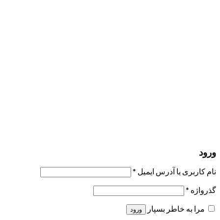
minimum of 8 characters of numbers and letters, contain at
least 1 capital letter
مرا به خاطر بسپار
ورود
عضویت
بازیابی کلمه عبور
ارسال لینک ریست
لینک بازنشانی رمز عبور ارسال شد
به ایمیل شما
بستن
درخواست شما ارسال شد
به محض اینکه درخواست شما تأیید شد،
یک ایمیل برای شما ارسال خواهیم کرد.
برو به پروفایل
حسابی ندارید؟
عضویت
ورود
رمز فراموش شده؟
ورود
نام کاربری یا آدرس ایمیل
*
گذرواژه
*
مرا به خاطر بسپار
ورود