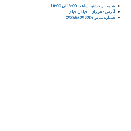
شنبه – پنجشنبه ساعت 8:00 الی 18:00
آدرس : شیراز – خیابان خیام
co
شماره تماس: 09365529920