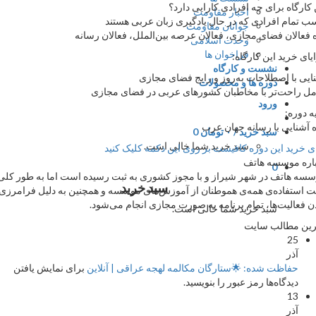
ه برای چه افرادی کارایی دارد؟
اخبار مقاومت
ام افرادی که در حال یادگیری زبان عربی هستند
جوانان مقاومت
لان فضای مجازی، فعالان عرصه بین‌الملل، فعالان رسانه
وحدت اسلامی
فراخوان ها
ید این کارگاه:
نشست و کارگاه
دوره ها و محصولات
ورود
ه:
ایی با رسانه جهان عرب
سبد خرید /
۰
تومان
0
سبد خرید شما خالی است.
د این دوره کافیست بر روی این دکمه کلیک کنید
موسسه هاتف
0
اتف در شهر شیراز و با مجوز کشوری به ثبت رسیده است اما به طور کلی
سبد خرید
فاده‌ی همه‌ی هموطنان از آموزش‌های موسسه و همچنین به دلیل فرامرزی
لیت‌ها، تمام برنامه به صورت مجازی انجام می‌شود.
سبد خرید شما خالی است.
طالب سایت
2
ذر
فاظت شده: 🌟ستارگان مکالمه لهجه عراقی | آنلاین
برای نمایش یافتن
یدگاه‌ها رمز عبور را بنویسید.
1
ذر