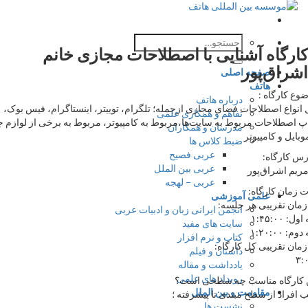
جستجو
گاه آشنایی با اصطلاحات مجازی خانم
برای:
اق‌پور
صفحه اصلی
هاتف
رگاه :
درباره هاتف
ع اصطلاحات فضای مجازی ازجمله؛ تلگرام، توییتر، اینستاگرام، فیس بوک،
تفاهم و همکاری علمی
لاحات مربوط به سایت‌ها،مربوط به کامپیوتر، مربوط به برخی از لوازم جانبی
مدرسان و همکاران
و کامپیوتر
ضبط کلاس ها
عربی فصیح
رگاه:
عربی بین الملل
اشراق‌پور
عربی – لهجه
 کارگاه:
علمی آموزشی
تقریبی هر جلسه:
انجمن ایرانی زبان و ادبیات عربی
۱
سایت های مفید
۱
کتاب و نرم افزار
قریبی کل کارگاه:
داستان و فیلم
یادداشت و مقاله
رویداد های علمی
گاه مناسب چه سطحی است؟
مقاومت و بین الملل
د از سطح مبتدی تا پیشرفته ؛
نشست ها