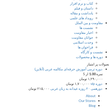
کتاب و نرم افزار
داستان و فیلم
یادداشت و مقاله
رویداد های علمی
قاومت و بین الملل
نشست ها
اخبار مقاومت
جوانان مقاومت
وحدت اسلامی
فراخوان ها
شست و کارگاه
وره ها و محصولات
پر امتیاز
وره ترمی آموزش حرفه‌ای مکالمه عربی (آنلاین)
مره
1.00
از 5
۱,۲۹۰,۰۰
تومان
وره vip
۱,۷۰۰,۰۰۰
تومان
رهمی ۲۰ روزه عیدانه به زبان عربی
۲۱۵,۰۰۰
تومان
About
Our Stores
Blog