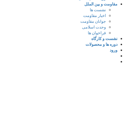
مقاومت و بین الملل
نشست ها
اخبار مقاومت
جوانان مقاومت
وحدت اسلامی
فراخوان ها
نشست و کارگاه
دوره ها و محصولات
ورود
ایمیل وارد شوید
The password must have a minimum of 8
characters of numbers and letters, contain at least 1 capital l