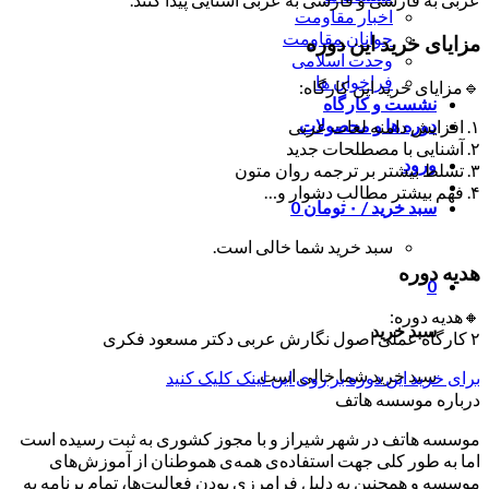
اخبار مقاومت
جوانان مقاومت
مزایای خرید این دوره
وحدت اسلامی
فراخوان ها
🔹مزایای خرید این کارگاه:
نشست و کارگاه
دوره ها و محصولات
۱. افزایش دامنه لغات عربی
۲. آشنایی با مصطلحات جدید
ورود
۳. تسلط بیشتر بر ترجمه روان متون
۴. فهم بیشتر مطالب دشوار و…
سبد خرید /
۰
تومان
0
سبد خرید شما خالی است.
هدیه دوره
0
🔸هدیه دوره:
سبد خرید
۲ کارگاه عملی اصول نگارش عربی دکتر مسعود فکری
سبد خرید شما خالی است.
برای خرید این دوره بر روی این لینک کلیک کنید
درباره موسسه هاتف
موسسه هاتف در شهر شیراز و با مجوز کشوری به ثبت رسیده است
اما به طور کلی جهت استفاده‌ی همه‌ی هموطنان از آموزش‌های
موسسه و همچنین به دلیل فرامرزی بودن فعالیت‌ها، تمام برنامه به