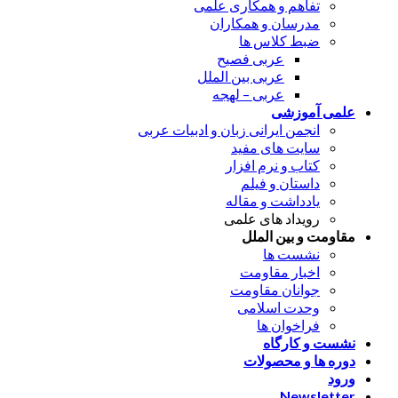
تفاهم و همکاری علمی
مدرسان و همکاران
ضبط کلاس ها
عربی فصیح
عربی بین الملل
عربی – لهجه
علمی آموزشی
انجمن ایرانی زبان و ادبیات عربی
سایت های مفید
کتاب و نرم افزار
داستان و فیلم
یادداشت و مقاله
رویداد های علمی
مقاومت و بین الملل
نشست ها
اخبار مقاومت
جوانان مقاومت
وحدت اسلامی
فراخوان ها
نشست و کارگاه
دوره ها و محصولات
ورود
Newsletter