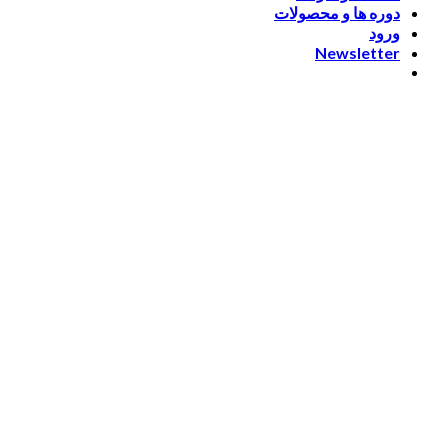
دوره ها و محصولات
ورود
Newsletter
ورود
[nextend_social_login]
یا با ایمیل وارد شوید
rs, contain at least 1 capital letter
مرا به خاطر بسپار
ورود
عضویت
بازیابی کلمه عبور
ارسال لینک ریست
لینک بازنشانی رمز عبور ارسال شد
به ایمیل شما
بستن
درخواست شما ارسال شد
به محض اینکه درخواست شما تأیید شد، یک ا