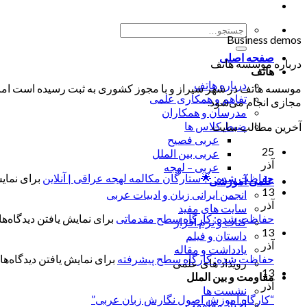
جستجو
Business demos
برای:
صفحه اصلی
درباره موسسه هاتف
هاتف
درباره هاتف
موسسه هاتف در شهر شیراز و با مجوز کشوری به ثبت رسیده است اما ب
تفاهم و همکاری علمی
مجازی انجام می‌شود.
مدرسان و همکاران
ضبط کلاس ها
آخرین مطالب سایت
عربی فصیح
25
عربی بین الملل
آذر
عربی – لهجه
حفاظت شده: 🌟ستارگان مکالمه لهجه عراقی | آنلاین
برای نمایش
علمی آموزشی
13
انجمن ایرانی زبان و ادبیات عربی
آذر
سایت های مفید
حفاظت شده: کارگاه سطح مقدماتی
برای نمایش یافتن دیدگاه‌ها 
کتاب و نرم افزار
13
داستان و فیلم
آذر
یادداشت و مقاله
حفاظت شده: کارگاه سطح پیشرفته
برای نمایش یافتن دیدگاه‌ها 
رویداد های علمی
13
مقاومت و بین الملل
آذر
نشست ها
“کارگاه آموزش اصول نگارش زبان عربی”
اخبار مقاومت