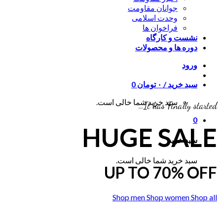
جوانان مقاومت
وحدت اسلامی
فراخوان ها
نشست و کارگاه
دوره ها و محصولات
ورود
سبد خرید /
۰
تومان
0
سبد خرید شما خالی است.
It has Finally started…
0
HUGE SALE
سبد خرید
سبد خرید شما خالی است.
UP TO
70% OFF
Shop men
Shop women
Shop all