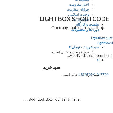
اخبار مقاومت
جوانان مقاومت
وحدت اسلامی
LIGHTBOX SHORTCODE
فراخوان ها
نشست و کارگاه
Open any content in a lightbox
دوره ها و محصولات
ورود
Lightbox b
Lightbox
سبد خرید /
۰
تومان
0
سبد خرید شما خالی است.
Add lightbox content her
0
سبد خرید
Lightbox button
سبد خرید شما خالی است.
		Add lightbox content here.