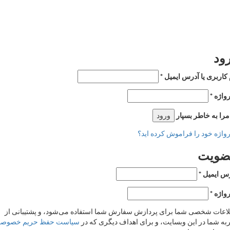
خواست شما ارسال شد
به محض اینکه درخواست شما تأیید شد، یک ایمیل
ی شما ارسال خواهیم کرد.
برو به پروفایل
بی ندارید؟
عضویت
ورود
ز فراموش شده؟
د
اربری یا آدرس ایمیل
*
ژه
*
 به خاطر بسپار
ورود
ژه خود را فراموش کرده اید؟
ویت
ایمیل
*
ژه
*
ات شخصی شما برای پردازش سفارش شما استفاده می‌شود، و پشتیبانی از
 شما در این وبسایت، و برای اهداف دیگری که در
سیاست حفظ حریم خصوصی