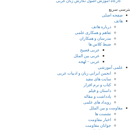
“کارگاه آموزش اصول نگارش زبان عربی”
سی سریع
صفحه اصلی
هاتف
درباره هاتف
تفاهم و همکاری علمی
مدرسان و همکاران
ضبط کلاس ها
عربی فصیح
عربی بین الملل
عربی – لهجه
علمی آموزشی
انجمن ایرانی زبان و ادبیات عربی
سایت های مفید
کتاب و نرم افزار
داستان و فیلم
یادداشت و مقاله
رویداد های علمی
مقاومت و بین الملل
نشست ها
اخبار مقاومت
جوانان مقاومت