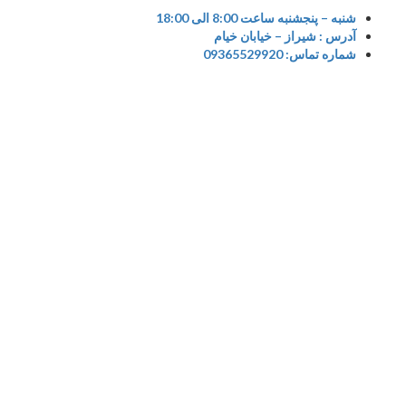
S
شنبه – پنجشنبه ساعت 8:00 الی 18:00
آدرس : شیراز – خیابان خیام
cont
شماره تماس: 09365529920