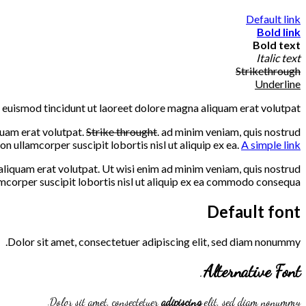
Default link
Bold link
Bold text
Italic text
Strikethrough
Underline
h euismod tincidunt ut laoreet dolore magna aliquam erat volutpat.
uam erat volutpat.
Strike throught
. ad minim veniam, quis nostrud
ion ullamcorper suscipit lobortis nisl ut aliquip ex ea.
A simple link.
liquam erat volutpat. Ut wisi enim ad minim veniam, quis nostrud
amcorper suscipit lobortis nisl ut aliquip ex ea commodo consequa
Default font
Dolor sit amet, consectetuer adipiscing elit, sed diam nonummy.
.
Alternative Font
Dolor sit amet, consectetuer
adipiscing
elit, sed diam nonummy.