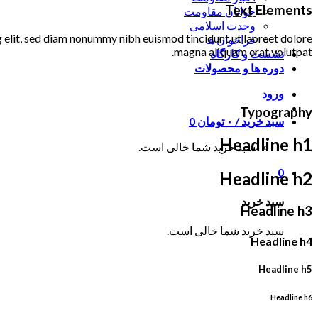
Text Elements
جوانان مقاومت
وحدت اسلامی
 elit, sed diam nonummy nibh euismod tincidunt ut laoreet dolore
فراخوان ها
magna aliquam erat volutpat.
نشست و کارگاه
دوره ها و محصولات
ورود
Typography
0
تومان
۰
سبد خرید /
Headline h1
سبد خرید شما خالی است.
0
Headline h2
سبد خرید
Headline h3
سبد خرید شما خالی است.
Headline h4
Headline h5
Headline h6