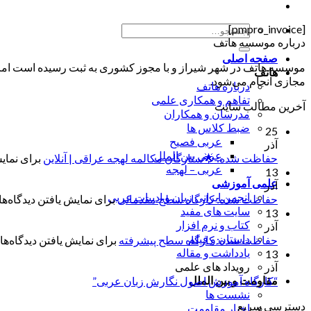
[pmpro_invoice]
جستجو
درباره موسسه هاتف
برای:
صفحه اصلی
موسسه هاتف در شهر شیراز و با مجوز کشوری به ثبت رسیده است اما ب
هاتف
مجازی انجام می‌شود.
درباره هاتف
تفاهم و همکاری علمی
آخرین مطالب سایت
مدرسان و همکاران
ضبط کلاس ها
25
عربی فصیح
آذر
عربی بین الملل
حفاظت شده: 🌟ستارگان مکالمه لهجه عراقی | آنلاین
برای نمایش
عربی – لهجه
13
علمی آموزشی
آذر
انجمن ایرانی زبان و ادبیات عربی
حفاظت شده: کارگاه سطح مقدماتی
برای نمایش یافتن دیدگاه‌ها 
سایت های مفید
13
کتاب و نرم افزار
آذر
داستان و فیلم
حفاظت شده: کارگاه سطح پیشرفته
برای نمایش یافتن دیدگاه‌ها 
یادداشت و مقاله
13
رویداد های علمی
آذر
مقاومت و بین الملل
“کارگاه آموزش اصول نگارش زبان عربی”
نشست ها
دسترسی سریع
اخبار مقاومت