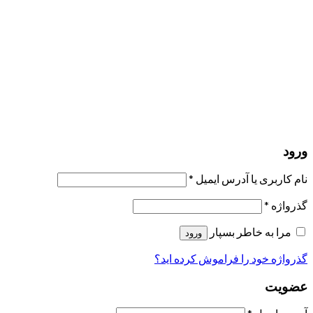
ورود
عضویت
بازیابی کلمه عبور
ارسال لینک ریست
لینک بازنشانی رمز عبور ارسال شد
به ایمیل شما
بستن
درخواست شما ارسال شد
به محض اینکه درخواست شما تأیید شد،
یک ایمیل برای شما ارسال خواهیم کرد.
برو به پروفایل
حسابی ندارید؟
عضویت
ورود
رمز فراموش شده؟
ورود
نام کاربری یا آدرس ایمیل
*
گذرواژه
*
مرا به خاطر بسپار
ورود
گذرواژه خود را فراموش کرده اید؟
عضویت