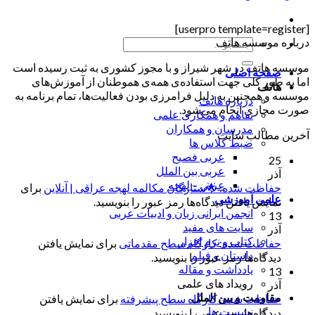
[userpro template=register]
درباره موسسه هاتف
جستجو
برای:
موسسه هاتف در شهر شیراز و با مجوز کشوری به ثبت رسیده است
صفحه اصلی
اما به طور کلی جهت استفاده‌ی همه‌ی هموطنان از آموزش‌های
هاتف
موسسه و همچنین به دلیل فرامرزی بودن فعالیت‌ها، تمام برنامه به
درباره هاتف
صورت مجازی انجام می‌شود.
تفاهم و همکاری علمی
مدرسان و همکاران
آخرین مطالب سایت
ضبط کلاس ها
عربی فصیح
25
عربی بین الملل
آذر
عربی – لهجه
حفاظت شده: 🌟ستارگان مکالمه لهجه عراقی | آنلاین
برای
علمی آموزشی
نمایش یافتن دیدگاه‌ها رمز عبور را بنویسید.
انجمن ایرانی زبان و ادبیات عربی
13
سایت های مفید
آذر
کتاب و نرم افزار
حفاظت شده: کارگاه سطح مقدماتی
برای نمایش یافتن
داستان و فیلم
دیدگاه‌ها رمز عبور را بنویسید.
یادداشت و مقاله
13
رویداد های علمی
آذر
مقاومت و بین الملل
حفاظت شده: کارگاه سطح پیشرفته
برای نمایش یافتن
نشست ها
دیدگاه‌ها رمز عبور را بنویسید.