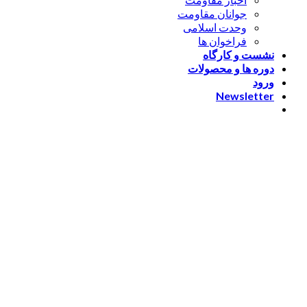
جوانان مقاومت
وحدت اسلامی
فراخوان ها
نشست و کارگاه
دوره ها و محصولات
ورود
Newsletter
ورود
[nextend_social_login]
یا با ایمیل وارد شوید
The password must have a
minimum of 8 characters of numbers and letters, contain at
least 1 capital letter
مرا به خاطر بسپار