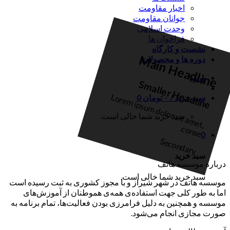
اخبار مقاومت
جوانان مقاومت
وحدت اسلامی
فراخوان ها
نشست و کارگاه
Main Headline
دوره ها و محصولات
ورود
Smaller Headline
L
o
re
m
ip
s
u
m
d
o
lo
r s
it a
m
e
t,
o
n
s
e
سبد خرید /
۰
تومان
0
سبد خرید شما خالی است.
c
.
0
Secondary
سبد خرید
درباره موسسه هاتف
سبد خرید شما خالی است.
موسسه هاتف در شهر شیراز و با مجوز کشوری به ثبت رسیده است
اما به طور کلی جهت استفاده‌ی همه‌ی هموطنان از آموزش‌های
موسسه و همچنین به دلیل فرامرزی بودن فعالیت‌ها، تمام برنامه به
صورت مجازی انجام می‌شود.