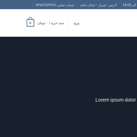
آدرس : شیراز – خیابان خیام
شماره تماس: 09365529920
ورود
سبد خرید /
۰
تومان
0
Lorem ipsum dolor 