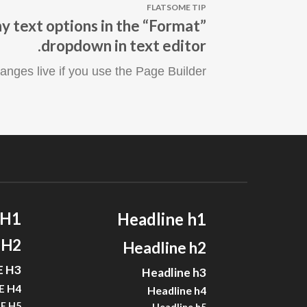
FLATSOME TIP
y text options in the “Format”
dropdown in text editor.
anges live if you use the Page Builder
 H1
Headline h1
 H2
Headline h2
E H3
Headline h3
E H4
Headline h4
E H5
Headline h5