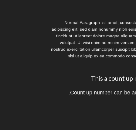
Normal Paragraph. sit amet, consect
adipiscing elit, sed diam nonummy nibh eu
tincidunt ut laoreet dolore magna aliquam
volutpat. Ut wisi enim ad minim veniam,
nostrud exerci tation ullamcorper suscipit lob
nisl ut aliquip ex ea commodo con
This a count u
Count up number can be a