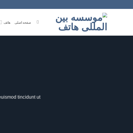
Ski
t
conten
صفحه اصلی
هاتف
uismod tincidunt ut