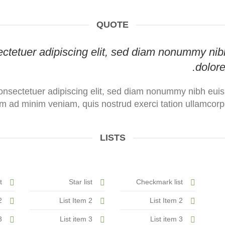
QUOTE
sectetuer adipiscing elit, sed diam nonummy nib
dolore
onsectetuer adipiscing elit, sed diam nonummy nibh euis
im ad minim veniam, quis nostrud exerci tation ullamcorper
LISTS
t
Star list
Checkmark list
2
List Item 2
List Item 2
3
List item 3
List item 3