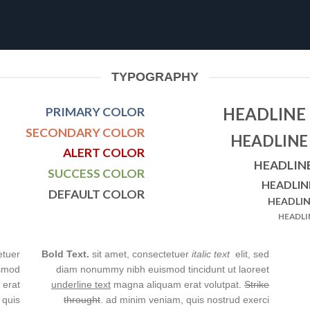
TYPOGRAPHY
PRIMARY COLOR
HEADLINE
SECONDARY COLOR
HEADLINE
ALERT COLOR
HEADLIN
SUCCESS COLOR
HEADLIN
DEFAULT COLOR
HEADLIN
HEADLI
etuer
Bold Text.
sit amet, consectetuer
italic text
elit, sed
ismod
diam nonummy nibh euismod tincidunt ut laoreet
 erat
underline text
magna aliquam erat volutpat.
Strike
 quis
throught
. ad minim veniam, quis nostrud exerci