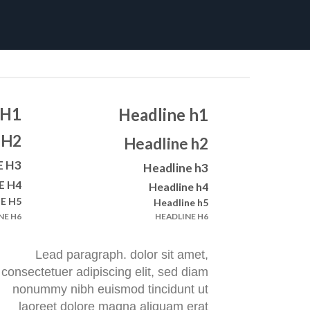
 H1
Headline h1
 H2
Headline h2
E H3
Headline h3
E H4
Headline h4
E H5
Headline h5
NE H6
HEADLINE H6
Lead paragraph
. dolor sit amet,
consectetuer adipiscing elit, sed diam
nonummy nibh euismod tincidunt ut
laoreet dolore magna aliquam erat