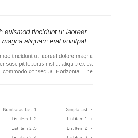
h euismod tincidunt ut laoreet
 magna aliquam erat volutpat.
mod tincidunt ut laoreet dolore magna
 suscipit lobortis nisl ut aliquip ex ea
commodo consequa. Horizontal Line:
Numbered List
Simple List
List item 1
List item 1
List Item 2
List Item 2
List item 3
List item 3