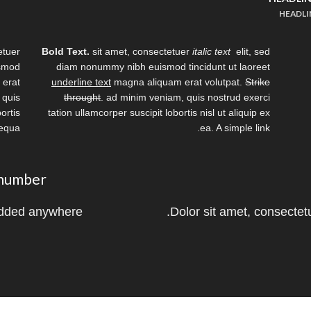
HEADLI
etuer
Bold Text.
sit amet, consectetuer
italic text
elit, sed
ismod
diam nonummy nibh euismod tincidunt ut laoreet
 erat
underline text
magna aliquam erat volutpat.
Strike
 quis
throught
. ad minim veniam, quis nostrud exerci
ortis
tation ullamcorper suscipit lobortis nisl ut aliquip ex
sequa
ea.
A simple link.
p number
dded anywhere.
Dolor sit amet, consectet