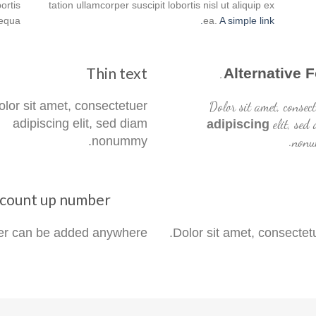
ortis
tation ullamcorper suscipit lobortis nisl ut aliquip ex
sequa
ea.
A simple link.
Thin text
.
Alternative 
olor sit amet, consectetuer
Dolor sit amet, consect
adipiscing elit, sed diam
elit, sed
adipiscing
nonummy.
nonu
a count up number
r can be added anywhere.
Dolor sit amet, consectet