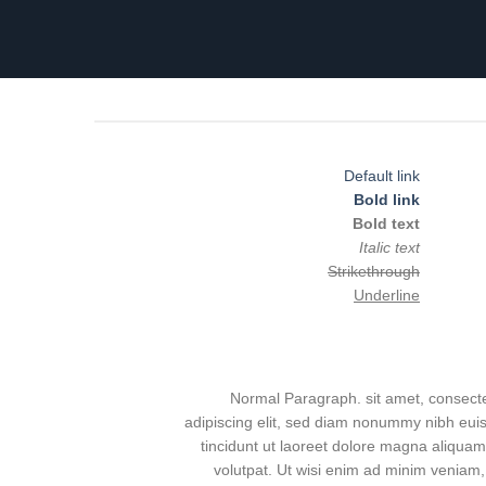
Default link
Bold link
Bold text
Italic text
Strikethrough
Underline
Normal Paragraph. sit amet, consect
adipiscing elit, sed diam nonummy nibh eu
tincidunt ut laoreet dolore magna aliquam
volutpat. Ut wisi enim ad minim veniam,