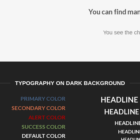
You can find man
You see the ch
TYPOGRAPHY ON DARK BACKGROUND
PRIMARY COLOR
HEADLINE
SECONDARY COLOR
HEADLINE
ALERT COLOR
HEADLIN
SUCCESS COLOR
HEADLIN
DEFAULT COLOR
HEADLIN