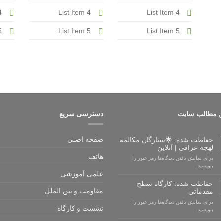
4
List Item 4
List Item 4
5
List Item 5
List Item 5
 مطالب سایت
دسترسی سریع
صفحه اصلی
حفاظت شده: 🌟ستارگان مکالمه
لهجه عراقی | آنلاین
هاتف
برای نمایش یافتن دیدگاه‌ها رمز عبور را
بنویسید.
علمی آموزشی
حفاظت شده: کارگاه سطح
مقاومت و بین الملل
مقدماتی
برای نمایش یافتن دیدگاه‌ها رمز عبور را
نشست و کارگاه
بنویسید.