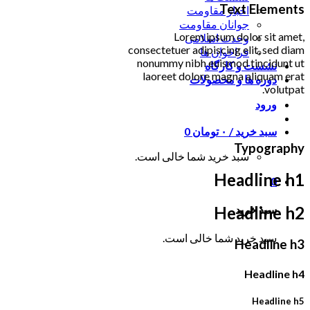
Text Elements
اخبار مقاومت
جوانان مقاومت
Lorem ipsum dolor sit amet,
وحدت اسلامی
consectetuer adipiscing elit, sed diam
فراخوان ها
nonummy nibh euismod tincidunt ut
نشست و کارگاه
laoreet dolore magna aliquam erat
دوره ها و محصولات
volutpat.
ورود
سبد خرید /
۰
تومان
0
Typography
سبد خرید شما خالی است.
Headline h1
0
سبد خرید
Headline h2
سبد خرید شما خالی است.
Headline h3
Headline h4
Headline h5