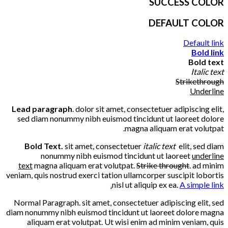
SUCCESS COLOR
DEFAULT COLOR
Default link
Bold link
Bold text
Italic text
Strikethrough
Underline
Lead paragraph
. dolor sit amet, consectetuer adipiscing elit,
sed diam nonummy nibh euismod tincidunt ut laoreet dolore
magna aliquam erat volutpat.
Bold Text.
sit amet, consectetuer
italic text
elit, sed diam
nonummy nibh euismod tincidunt ut laoreet
underline
text
magna aliquam erat volutpat.
Strike throught
. ad minim
veniam, quis nostrud exerci tation ullamcorper suscipit lobortis
nisl ut aliquip ex ea.
A simple link.
Normal Paragraph. sit amet, consectetuer adipiscing elit, sed
diam nonummy nibh euismod tincidunt ut laoreet dolore magna
aliquam erat volutpat. Ut wisi enim ad minim veniam, quis