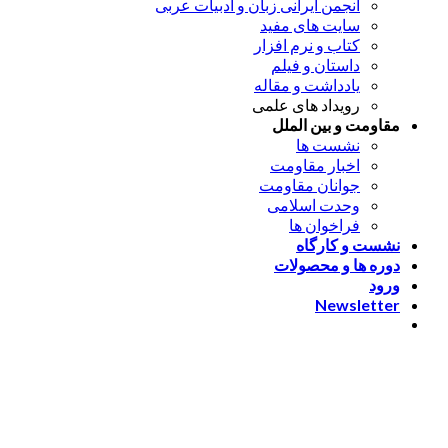
انجمن ایرانی زبان و ادبیات عربی
سایت های مفید
کتاب و نرم افزار
داستان و فیلم
یادداشت و مقاله
رویداد های علمی
مقاومت و بین الملل
نشست ها
اخبار مقاومت
جوانان مقاومت
وحدت اسلامی
فراخوان ها
نشست و کارگاه
دوره ها و محصولات
ورود
Newsletter
ورود
[nextend_social_login]
یا با ایمیل وارد شوید