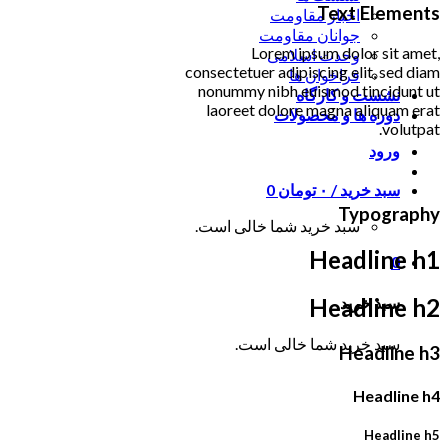
Text Elements
اخبار مقاومت
جوانان مقاومت
Lorem ipsum dolor sit amet,
وحدت اسلامی
consectetuer adipiscing elit, sed diam
فراخوان ها
nonummy nibh euismod tincidunt ut
نشست و کارگاه
laoreet dolore magna aliquam erat
دوره ها و محصولات
volutpat.
ورود
سبد خرید /
۰
تومان
0
Typography
سبد خرید شما خالی است.
Headline h1
0
سبد خرید
Headline h2
سبد خرید شما خالی است.
Headline h3
Headline h4
Headline h5