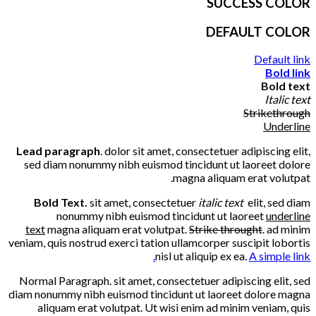
SUCCESS COLOR
DEFAULT COLOR
Default link
Bold link
Bold text
Italic text
Strikethrough
Underline
Lead paragraph
. dolor sit amet, consectetuer adipiscing elit,
sed diam nonummy nibh euismod tincidunt ut laoreet dolore
magna aliquam erat volutpat.
Bold Text.
sit amet, consectetuer
italic text
elit, sed diam
nonummy nibh euismod tincidunt ut laoreet
underline
text
magna aliquam erat volutpat.
Strike throught
. ad minim
veniam, quis nostrud exerci tation ullamcorper suscipit lobortis
nisl ut aliquip ex ea.
A simple link.
Normal Paragraph. sit amet, consectetuer adipiscing elit, sed
diam nonummy nibh euismod tincidunt ut laoreet dolore magna
aliquam erat volutpat. Ut wisi enim ad minim veniam, quis