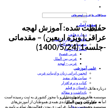
جستجو
ضبط کلاس ها
,
عربی - لهجه
,
هاتف
برای:
صفحه اصلی
حفاظت شده: آموزش لهجه
هاتف
درباره هاتف
عراقی( ویژه اربعین) – مقدماتی
تفاهم و همکاری علمی
مدرسان و همکاران
-جلسه1 (1400/5/24)
ضبط کلاس ها
عربی فصیح
عربی بین الملل
عربی – لهجه
علمی آموزشی
انجمن ایرانی زبان و ادبیات عربی
سایت های مفید
کتاب و نرم افزار
داستان و فیلم
درباره هاتف
یادداشت و مقاله
موسسه هاتف در شهر شیراز و با مجوز کشوری به ثبت رسیده است
رویداد های علمی
اما به طور کلی جهت استفاده‌ی همه‌ی هموطنان از آموزش‌های
مقاومت و بین الملل
موسسه و همچنین به دلیل فرامرزی بودن فعالیت‌ها، تمام برنامه به
نشست ها