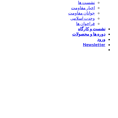
نشست ها
اخبار مقاومت
جوانان مقاومت
وحدت اسلامی
فراخوان ها
نشست و کارگاه
دوره ها و محصولات
ورود
Newsletter
ورود
[nextend_social_login]
یا با ایمیل وارد شوید
The password must have a
minimum of 8 characters of numbers and letters, contain at
least 1 capital letter