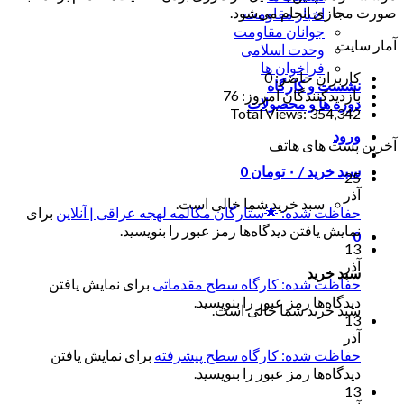
صورت مجازی انجام می‌شود.
اخبار مقاومت
جوانان مقاومت
آمار سایت
وحدت اسلامی
فراخوان ها
کاربران حاضر:
0
نشست و کارگاه
بازدیدکنندگان امروز:
76
دوره ها و محصولات
Total Views:
354,342
ورود
آخرین پست های هاتف
سبد خرید /
۰
تومان
0
25
آذر
سبد خرید شما خالی است.
حفاظت شده: 🌟ستارگان مکالمه لهجه عراقی | آنلاین
برای
نمایش یافتن دیدگاه‌ها رمز عبور را بنویسید.
0
13
آذر
سبد خرید
حفاظت شده: کارگاه سطح مقدماتی
برای نمایش یافتن
دیدگاه‌ها رمز عبور را بنویسید.
سبد خرید شما خالی است.
13
آذر
حفاظت شده: کارگاه سطح پیشرفته
برای نمایش یافتن
دیدگاه‌ها رمز عبور را بنویسید.
13