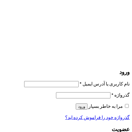
مرا به خاطر بسپار
ورود
عضویت
بازیابی کلمه عبور
ارسال لینک ریست
لینک بازنشانی رمز عبور ارسال شد
به ایمیل شما
بستن
درخواست شما ارسال شد
به محض اینکه درخواست شما تأیید شد،
یک ایمیل برای شما ارسال خواهیم کرد.
برو به پروفایل
حسابی ندارید؟
عضویت
ورود
رمز فراموش شده؟
ورود
نام کاربری یا آدرس ایمیل
*
گذرواژه
*
مرا به خاطر بسپار
ورود
گذرواژه خود را فراموش کرده اید؟
عضویت