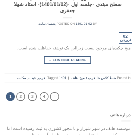
سطح مبتدی -جلسه اول -(1401/01/02)- استاد شهلا
جعفری
BY
1401-01-02
POSTED ON
پشتیبان سایت
02
فروردین
هیچ چکیده‌ای موجود نیست زیرا‌این یک نوشته حفاظت شده است.
→
CONTINUE READING
Posted in
ضبط کلاس ها
,
عربی فصیح
,
هاتف
|
1401
Tagged
,
عربی
,
عیدانه
,
مکالمه
1
2
3
4
درباره هاتف
موسسه هاتف در شهر شیراز و با مجوز کشوری به ثبت رسیده است اما