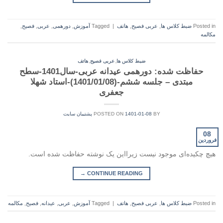
Posted in
ضبط کلاس ها
,
عربی فصیح
,
هاتف
|
Tagged
آموزش
,
دورهمی
,
عربی
,
فصیح
,
مکالمه
,
,
ضبط کلاس ها
عربی فصیح
هاتف
حفاظت شده: دورهمی عیدانه عربی-سال1401-سطح
مبتدی – جلسه ششم-(1401/01/08)-استاد شهلا
جعفری
BY
1401-01-08
POSTED ON
پشتیبان سایت
08
فروردین
هیچ چکیده‌ای موجود نیست زیرا‌این یک نوشته حفاظت شده است.
→
CONTINUE READING
Posted in
ضبط کلاس ها
,
عربی فصیح
,
هاتف
|
Tagged
آموزش
,
عربی
,
عیدانه
,
فصیح
,
مکالمه