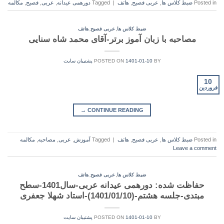
Posted in
ضبط کلاس ها
,
عربی فصیح
,
هاتف
|
Tagged
دورهمی عیدانه
,
عربی
,
فصیح
,
مکالمه
,
,
ضبط کلاس ها
عربی فصیح
هاتف
مصاحبه با زبان آموز برتر-آقای محمد شاه سنایی
BY
1401-01-10
POSTED ON
پشتیبان سایت
10
فروردین
→
CONTINUE READING
Posted in
ضبط کلاس ها
,
عربی فصیح
,
هاتف
|
Tagged
آموزش
,
عربی
,
مصاحبه
,
مکالمه
Leave a comment
,
,
ضبط کلاس ها
عربی فصیح
هاتف
حفاظت شده: دورهمی عیدانه عربی-سال1401-سطح
مبتدی-جلسه هشتم-(1401/01/10)-استاد شهلا جعفری
BY
1401-01-10
POSTED ON
پشتیبان سایت