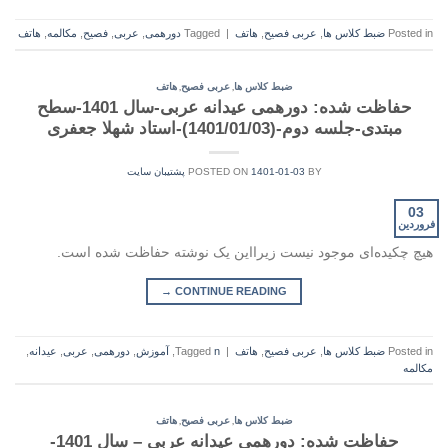
Posted in
ضبط کلاس ها
,
عربی فصیح
,
هاتف
|
Tagged
دورهمی
,
عربی
,
فصیح
,
مکالمه
,
هاتف
,
,
ضبط کلاس ها
عربی فصیح
هاتف
حفاظت شده: دورهمی عیدانه عربی-سال 1401-سطح
مبتدی-جلسه دوم-(1401/01/03)-استاد شهلا جعفری
BY
1401-01-03
POSTED ON
پشتیبان سایت
03
فروردین
هیچ چکیده‌ای موجود نیست زیرا‌این یک نوشته حفاظت شده است.
→
CONTINUE READING
Posted in
ضبط کلاس ها
,
عربی فصیح
,
هاتف
|
n
Tagged
,
آموزش
,
دورهمی
,
عربی
,
عیدانه
,
مکالمه
,
,
ضبط کلاس ها
عربی فصیح
هاتف
حفاظت شده: دورهمی عیدانه عربی – سال 1401-