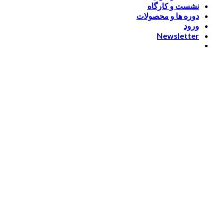
نشست و کارگاه
دوره ها و محصولات
ورود
Newsletter
ورود
[nextend_social_login]
یا با ایمیل وارد شوید
The password must have a
minimum of 8 characters of numbers and letters, contain at
least 1 capital letter
مرا به خاطر بسپار
ورود
عضویت
بازیابی کلمه عبور