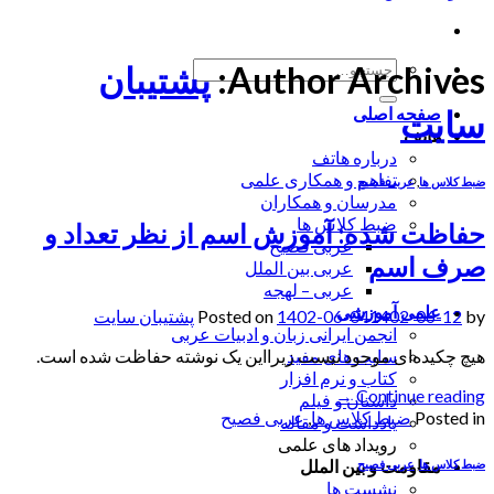
جستجو
Author Archives:
پشتیبان
برای:
سایت
صفحه اصلی
هاتف
درباره هاتف
تفاهم و همکاری علمی
ضبط کلاس ها
,
عربی فصیح
مدرسان و همکاران
ضبط کلاس ها
حفاظت شده: آموزش اسم از نظر تعداد و
عربی فصیح
صرف اسم
عربی بین الملل
عربی – لهجه
علمی آموزشی
by
1402-06-12
1402-06-04
Posted on
پشتیبان سایت
انجمن ایرانی زبان و ادبیات عربی
هیچ چکیده‌ای موجود نیست زیرا‌این یک نوشته حفاظت شده است.
سایت های مفید
کتاب و نرم افزار
→
Continue reading
داستان و فیلم
Posted in
ضبط کلاس ها
,
عربی فصیح
یادداشت و مقاله
رویداد های علمی
مقاومت و بین الملل
ضبط کلاس ها
,
عربی فصیح
نشست ها