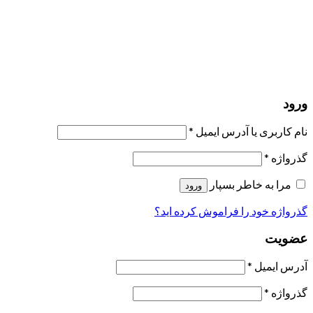
ارسال لینک ریست
لینک بازنشانی رمز عبور ارسال شد
به ایمیل شما
بستن
درخواست شما ارسال شد
به محض اینکه درخواست شما تأیید شد،
یک ایمیل برای شما ارسال خواهیم کرد.
برو به پروفایل
حسابی ندارید؟
عضویت
ورود
رمز فراموش شده؟
ورود
نام کاربری یا آدرس ایمیل
*
گذرواژه
*
مرا به خاطر بسپار
ورود
گذرواژه خود را فراموش کرده اید؟
عضویت
آدرس ایمیل
*
گذرواژه
*