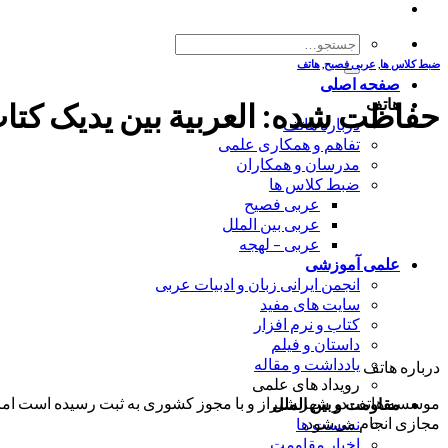
جستجو
برای:
ضبط کلاس ها
,
عربی فصیح
,
هاتف
صفحه اصلی
هاتف
حفاظت شده: العربیة بین یدیک کتاب الطالب
درباره هاتف
تفاهم و همکاری علمی
مدرسان و همکاران
ضبط کلاس ها
عربی فصیح
عربی بین الملل
عربی – لهجه
علمی آموزشی
انجمن ایرانی زبان و ادبیات عربی
سایت های مفید
کتاب و نرم افزار
داستان و فیلم
یادداشت و مقاله
درباره هاتف
رویداد های علمی
موسسه هاتف در شهر شیراز و با مجوز کشوری به ثبت رسیده است اما ب
مقاومت و بین الملل
مجازی انجام می‌شود.
نشست ها
اخبار مقاومت