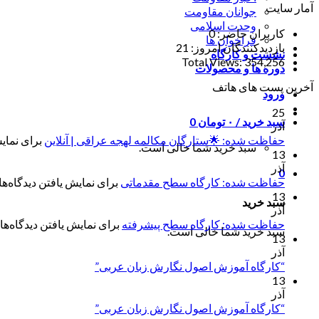
آمار سایت
جوانان مقاومت
وحدت اسلامی
کاربران حاضر:
0
فراخوان ها
بازدیدکنندگان امروز:
21
نشست و کارگاه
Total Views:
354,256
دوره ها و محصولات
آخرین پست های هاتف
ورود
25
سبد خرید /
۰
تومان
0
آذر
حفاظت شده: 🌟ستارگان مکالمه لهجه عراقی | آنلاین
برای نمایش
سبد خرید شما خالی است.
13
آذر
0
حفاظت شده: کارگاه سطح مقدماتی
برای نمایش یافتن دیدگاه‌ها 
13
سبد خرید
آذر
حفاظت شده: کارگاه سطح پیشرفته
برای نمایش یافتن دیدگاه‌ها 
سبد خرید شما خالی است.
13
آذر
“کارگاه آموزش اصول نگارش زبان عربی”
13
آذر
“کارگاه آموزش اصول نگارش زبان عربی”