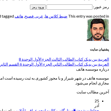
رمز عبور:
This entry was posted in
ضبط کلاس ها
,
عربی فصیح
,
هاتف
and tagged
پشتیبان سایت
العربیة بین یدیک کتاب الطالب الثالث الجزء الأول الوحدة 8
العربیة بین یدیک کتاب الطالب الثاني الجزء الأول الوحدة 6 القسم الثاني
درباره موسسه هاتف
موسسه هاتف در شهر شیراز و با مجوز کشوری به ثبت رسیده است اما ب
مجازی انجام می‌شود.
آخرین مطالب سایت
25
آذر
حفاظت شده: 🌟ستارگان مکالمه لهجه عراقی | آنلاین
برای نمایش