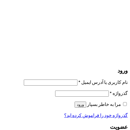
مرا به خاطر بسپار
ورود
عضویت
بازیابی کلمه عبور
ارسال لینک ریست
لینک بازنشانی رمز عبور ارسال شد
به ایمیل شما
بستن
درخواست شما ارسال شد
به محض اینکه درخواست شما تأیید شد،
یک ایمیل برای شما ارسال خواهیم کرد.
برو به پروفایل
حسابی ندارید؟
عضویت
ورود
رمز فراموش شده؟
ورود
نام کاربری یا آدرس ایمیل
*
گذرواژه
*
مرا به خاطر بسپار
ورود
گذرواژه خود را فراموش کرده اید؟
عضویت