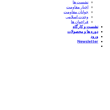
نشست ها
اخبار مقاومت
جوانان مقاومت
وحدت اسلامی
فراخوان ها
نشست و کارگاه
دوره ها و محصولات
ورود
Newsletter
ورود
[nextend_social_login]
یا با ایمیل وارد شوید
The password must have a
minimum of 8 characters of numbers and letters, contain at
least 1 capital letter