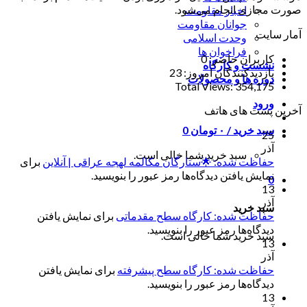
صورت مجازی انجام می‌شود.
اخبار مقاومت
جوانان مقاومت
آمار سایت
وحدت اسلامی
فراخوان ها
کاربران حاضر:
0
نشست و کارگاه
بازدیدکنندگان امروز:
23
دوره ها و محصولات
Total Views:
354,175
ورود
آخرین پست های هاتف
سبد خرید /
۰
تومان
0
25
آذر
سبد خرید شما خالی است.
حفاظت شده: 🌟ستارگان مکالمه لهجه عراقی | آنلاین
برای
نمایش یافتن دیدگاه‌ها رمز عبور را بنویسید.
0
13
آذر
سبد خرید
حفاظت شده: کارگاه سطح مقدماتی
برای نمایش یافتن
دیدگاه‌ها رمز عبور را بنویسید.
سبد خرید شما خالی است.
13
آذر
حفاظت شده: کارگاه سطح پیشرفته
برای نمایش یافتن
دیدگاه‌ها رمز عبور را بنویسید.
13