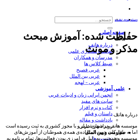
جستجو
دسته بندی نشده
برای:
صفحه اصلی
حفاظت شده: آموزش مبحث
هاتف
درباره هاتف
مذکر و مونث
تفاهم و همکاری علمی
مدرسان و همکاران
ضبط کلاس ها
عربی فصیح
عربی بین الملل
عربی – لهجه
علمی آموزشی
انجمن ایرانی زبان و ادبیات عربی
سایت های مفید
کتاب و نرم افزار
داستان و فیلم
درباره هاتف
یادداشت و مقاله
موسسه هاتف در شهر شیراز و با مجوز کشوری به ثبت رسیده است
رویداد های علمی
اما به طور کلی جهت استفاده‌ی همه‌ی هموطنان از آموزش‌های
مقاومت و بین الملل
موسسه و همچنین به دلیل فرامرزی بودن فعالیت‌ها، تمام برنامه به
نشست ها