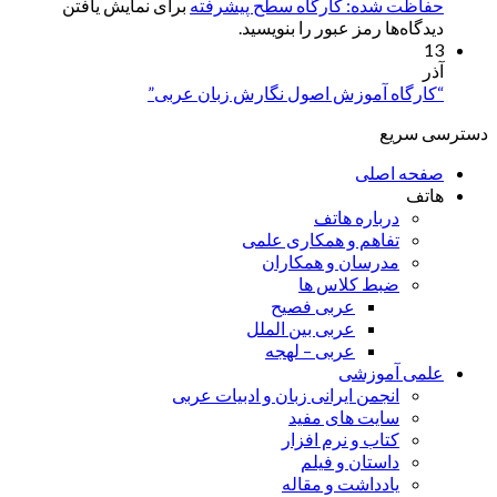
حفاظت شده: کارگاه سطح پیشرفته
برای نمایش یافتن
دیدگاه‌ها رمز عبور را بنویسید.
13
آذر
“کارگاه آموزش اصول نگارش زبان عربی”
دسترسی سریع
صفحه اصلی
هاتف
درباره هاتف
تفاهم و همکاری علمی
مدرسان و همکاران
ضبط کلاس ها
عربی فصیح
عربی بین الملل
عربی – لهجه
علمی آموزشی
انجمن ایرانی زبان و ادبیات عربی
سایت های مفید
کتاب و نرم افزار
داستان و فیلم
یادداشت و مقاله