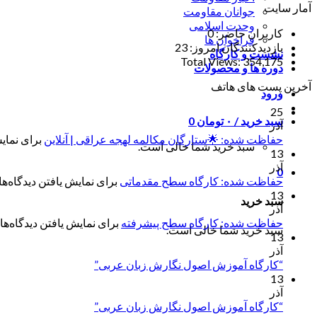
آمار سایت
جوانان مقاومت
وحدت اسلامی
کاربران حاضر:
0
فراخوان ها
بازدیدکنندگان امروز:
23
نشست و کارگاه
Total Views:
354,175
دوره ها و محصولات
آخرین پست های هاتف
ورود
25
سبد خرید /
۰
تومان
0
آذر
حفاظت شده: 🌟ستارگان مکالمه لهجه عراقی | آنلاین
برای نمایش
سبد خرید شما خالی است.
13
آذر
0
حفاظت شده: کارگاه سطح مقدماتی
برای نمایش یافتن دیدگاه‌ها 
13
سبد خرید
آذر
حفاظت شده: کارگاه سطح پیشرفته
برای نمایش یافتن دیدگاه‌ها 
سبد خرید شما خالی است.
13
آذر
“کارگاه آموزش اصول نگارش زبان عربی”
13
آذر
“کارگاه آموزش اصول نگارش زبان عربی”