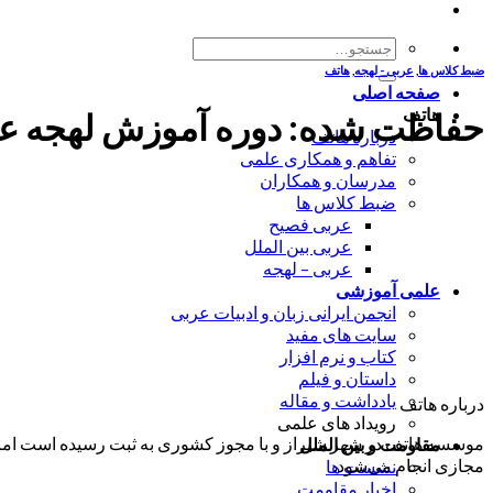
جستجو
برای:
ضبط کلاس ها
,
عربی - لهجه
,
هاتف
صفحه اصلی
هاتف
حفاظت شده: دوره آموزش لهجه عراقی (ویژه
درباره هاتف
تفاهم و همکاری علمی
مدرسان و همکاران
ضبط کلاس ها
عربی فصیح
عربی بین الملل
عربی – لهجه
علمی آموزشی
انجمن ایرانی زبان و ادبیات عربی
سایت های مفید
کتاب و نرم افزار
داستان و فیلم
یادداشت و مقاله
درباره هاتف
رویداد های علمی
موسسه هاتف در شهر شیراز و با مجوز کشوری به ثبت رسیده است اما ب
مقاومت و بین الملل
مجازی انجام می‌شود.
نشست ها
اخبار مقاومت