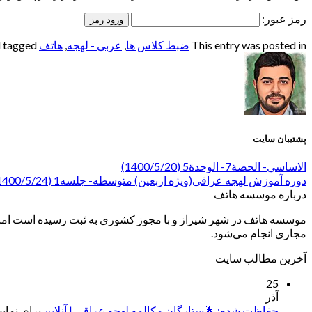
رمز عبور:
This entry was posted in
ضبط کلاس ها
,
عربی - لهجه
,
هاتف
and tagged
پشتیبان سایت
الاساسي- الحصة7- الوحدة5 (1400/5/20)
دوره آموزش لهجه عراقی(ویژه اربعین) متوسطه- جلسه1 (1400/5/24)
درباره موسسه هاتف
موسسه هاتف در شهر شیراز و با مجوز کشوری به ثبت رسیده است اما ب
مجازی انجام می‌شود.
آخرین مطالب سایت
25
آذر
حفاظت شده: 🌟ستارگان مکالمه لهجه عراقی | آنلاین
برای نمایش