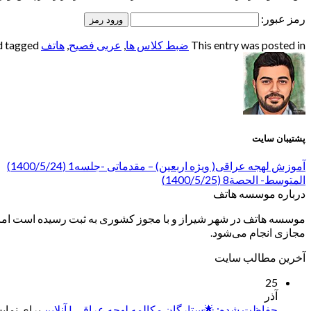
رمز عبور:
This entry was posted in
ضبط کلاس ها
,
عربی فصیح
,
هاتف
and tagged
پشتیبان سایت
آموزش لهجه عراقی( ویژه اربعین) – مقدماتی -جلسه1 (1400/5/24)
المتوسط- الحصة8 (1400/5/25)
درباره موسسه هاتف
موسسه هاتف در شهر شیراز و با مجوز کشوری به ثبت رسیده است اما ب
مجازی انجام می‌شود.
آخرین مطالب سایت
25
آذر
حفاظت شده: 🌟ستارگان مکالمه لهجه عراقی | آنلاین
برای نمایش