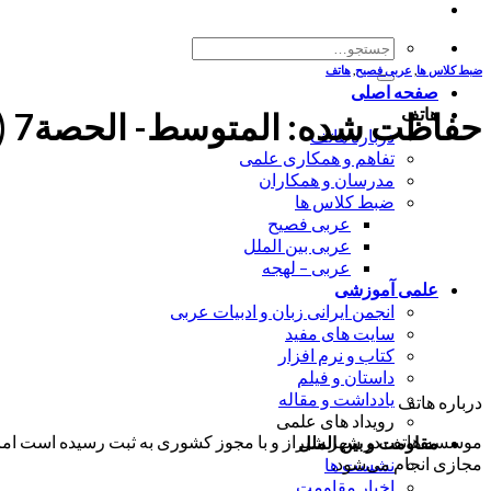
جستجو
برای:
ضبط کلاس ها
,
عربی فصیح
,
هاتف
صفحه اصلی
هاتف
حفاظت شده: المتوسط- الحصة7 (1400/5/23)
درباره هاتف
تفاهم و همکاری علمی
مدرسان و همکاران
ضبط کلاس ها
عربی فصیح
عربی بین الملل
عربی – لهجه
علمی آموزشی
انجمن ایرانی زبان و ادبیات عربی
سایت های مفید
کتاب و نرم افزار
داستان و فیلم
یادداشت و مقاله
درباره هاتف
رویداد های علمی
موسسه هاتف در شهر شیراز و با مجوز کشوری به ثبت رسیده است اما ب
مقاومت و بین الملل
مجازی انجام می‌شود.
نشست ها
اخبار مقاومت