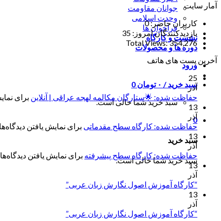
آمار سایت
جوانان مقاومت
وحدت اسلامی
کاربران حاضر:
0
فراخوان ها
بازدیدکنندگان امروز:
35
نشست و کارگاه
Total Views:
354,276
دوره ها و محصولات
آخرین پست های هاتف
ورود
25
سبد خرید /
۰
تومان
0
آذر
حفاظت شده: 🌟ستارگان مکالمه لهجه عراقی | آنلاین
برای نمایش
سبد خرید شما خالی است.
13
آذر
0
حفاظت شده: کارگاه سطح مقدماتی
برای نمایش یافتن دیدگاه‌ها 
13
سبد خرید
آذر
حفاظت شده: کارگاه سطح پیشرفته
برای نمایش یافتن دیدگاه‌ها 
سبد خرید شما خالی است.
13
آذر
“کارگاه آموزش اصول نگارش زبان عربی”
13
آذر
“کارگاه آموزش اصول نگارش زبان عربی”