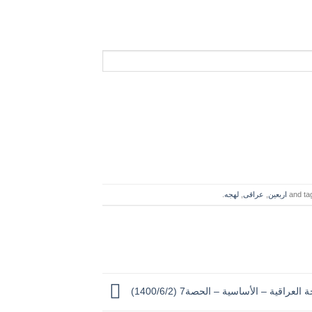
اربعین
,
عراقی
,
لهجه
.
 العراقیة – الأساسیة – الحصة7 (1400/6/2)