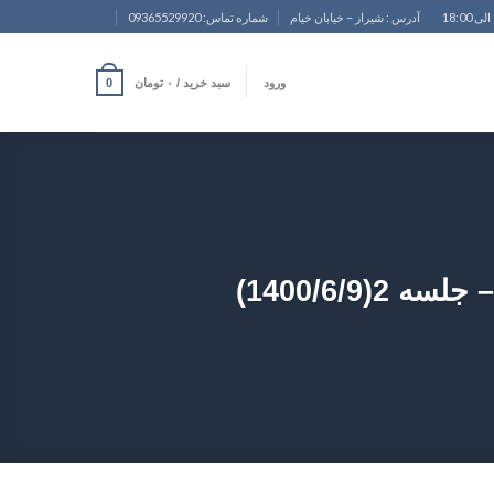
آدرس : شیراز – خیابان خیام
شماره تماس: 09365529920
ورود
سبد خرید /
۰
تومان
0