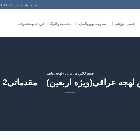
شنبه – پنجشنبه ساعت 8:00 الی 18:00
علمی آموزشی
مقاومت و بین الملل
نشست و کارگاه
دوره ها و محصولات
,
,
ضبط کلاس ها
عربی - لهجه
هاتف
قی(ویژه اربعین) – مقدماتی2 – جلسه 2(1400/6/9)