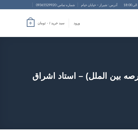
آدرس : شیراز – خیابان خیام
شماره تماس: 09365529920
ورود
سبد خرید /
۰
تومان
0
صه بین الملل) – استاد اشراق