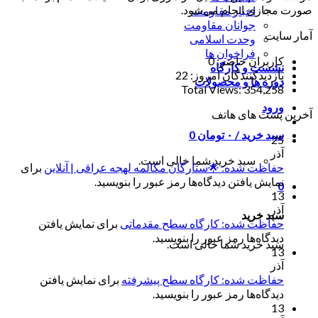
صورت مجازی انجام می‌شود.
اخبار مقاومت
جوانان مقاومت
آمار سایت
وحدت اسلامی
فراخوان ها
کاربران حاضر:
0
نشست و کارگاه
بازدیدکنندگان امروز:
22
دوره ها و محصولات
Total Views:
354,258
ورود
آخرین پست های هاتف
سبد خرید /
۰
تومان
0
25
آذر
سبد خرید شما خالی است.
حفاظت شده: 🌟ستارگان مکالمه لهجه عراقی | آنلاین
برای
نمایش یافتن دیدگاه‌ها رمز عبور را بنویسید.
0
13
آذر
سبد خرید
حفاظت شده: کارگاه سطح مقدماتی
برای نمایش یافتن
دیدگاه‌ها رمز عبور را بنویسید.
سبد خرید شما خالی است.
13
آذر
حفاظت شده: کارگاه سطح پیشرفته
برای نمایش یافتن
دیدگاه‌ها رمز عبور را بنویسید.
13