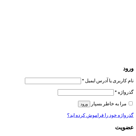
مرا به خاطر بسپار
ورود
عضویت
بازیابی کلمه عبور
ارسال لینک ریست
لینک بازنشانی رمز عبور ارسال شد
به ایمیل شما
بستن
درخواست شما ارسال شد
به محض اینکه درخواست شما تأیید شد،
یک ایمیل برای شما ارسال خواهیم کرد.
برو به پروفایل
حسابی ندارید؟
عضویت
ورود
رمز فراموش شده؟
ورود
نام کاربری یا آدرس ایمیل
*
گذرواژه
*
مرا به خاطر بسپار
ورود
گذرواژه خود را فراموش کرده اید؟
عضویت