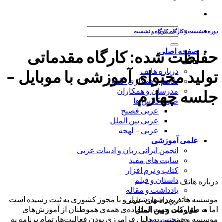
جستجو
دوره، نشست و کارگاه
,
کارگاه و نشست
برای:
صفحه اصلی
حفاظت شده: کارگاه مقدماتی
هاتف
درباره هاتف
تولید محتوای آموزشی با موبایل –
تفاهم و همکاری علمی
مدرسان و همکاران
جلسه چهارم
ضبط کلاس ها
عربی فصیح
عربی بین الملل
عربی – لهجه
علمی آموزشی
انجمن ایرانی زبان و ادبیات عربی
سایت های مفید
کتاب و نرم افزار
داستان و فیلم
درباره هاتف
یادداشت و مقاله
موسسه هاتف در شهر شیراز و با مجوز کشوری به ثبت رسیده است
رویداد های علمی
اما به طور کلی جهت استفاده‌ی همه‌ی هموطنان از آموزش‌های
مقاومت و بین الملل
موسسه و همچنین به دلیل فرامرزی بودن فعالیت‌ها، تمام برنامه به
نشست ها