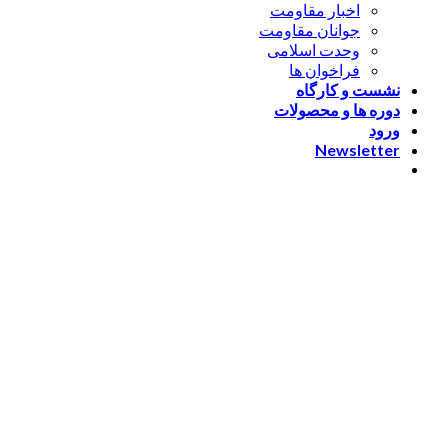
اخبار مقاومت
جوانان مقاومت
وحدت اسلامی
فراخوان ها
نشست و کارگاه
دوره ها و محصولات
ورود
Newsletter
ورود
[nextend_social_login]
یا با ایمیل وارد شوید
The password must have a
minimum of 8 characters of numbers and letters, contain at
least 1 capital letter