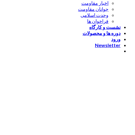
اخبار مقاومت
جوانان مقاومت
وحدت اسلامی
فراخوان ها
نشست و کارگاه
دوره ها و محصولات
ورود
Newsletter
ورود
[nextend_social_login]
یا با ایمیل وارد شوید
The password must have a
minimum of 8 characters of numbers and letters, contain at
least 1 capital letter