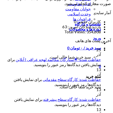
صورت مجازی انجام می‌شود.
اخبار مقاومت
جوانان مقاومت
آمار سایت
وحدت اسلامی
فراخوان ها
کاربران حاضر:
0
نشست و کارگاه
بازدیدکنندگان امروز:
63
دوره ها و محصولات
Total Views:
354,608
ورود
آخرین پست های هاتف
سبد خرید /
۰
تومان
0
25
آذر
سبد خرید شما خالی است.
حفاظت شده: 🌟ستارگان مکالمه لهجه عراقی | آنلاین
برای
نمایش یافتن دیدگاه‌ها رمز عبور را بنویسید.
0
13
آذر
سبد خرید
حفاظت شده: کارگاه سطح مقدماتی
برای نمایش یافتن
دیدگاه‌ها رمز عبور را بنویسید.
سبد خرید شما خالی است.
13
آذر
حفاظت شده: کارگاه سطح پیشرفته
برای نمایش یافتن
دیدگاه‌ها رمز عبور را بنویسید.
13