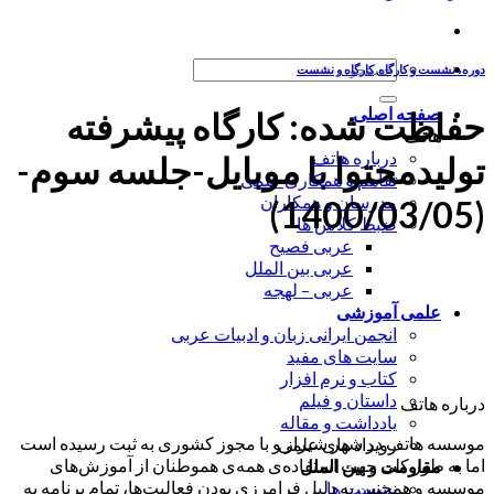
جستجو
دوره، نشست و کارگاه
,
کارگاه و نشست
برای:
صفحه اصلی
حفاظت شده: کارگاه پیشرفته
هاتف
درباره هاتف
تولیدمحتوا با موبایل-جلسه سوم-
تفاهم و همکاری علمی
مدرسان و همکاران
(1400/03/05)
ضبط کلاس ها
عربی فصیح
عربی بین الملل
عربی – لهجه
علمی آموزشی
انجمن ایرانی زبان و ادبیات عربی
سایت های مفید
کتاب و نرم افزار
داستان و فیلم
درباره هاتف
یادداشت و مقاله
موسسه هاتف در شهر شیراز و با مجوز کشوری به ثبت رسیده است
رویداد های علمی
اما به طور کلی جهت استفاده‌ی همه‌ی هموطنان از آموزش‌های
مقاومت و بین الملل
موسسه و همچنین به دلیل فرامرزی بودن فعالیت‌ها، تمام برنامه به
نشست ها