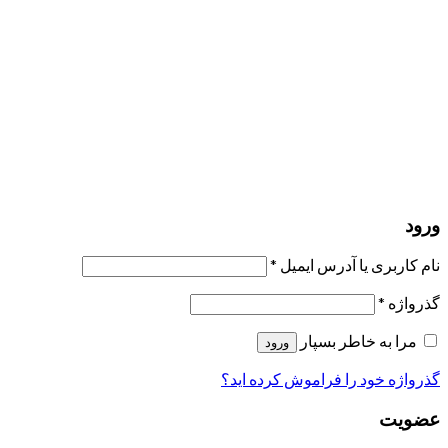
مرا به خاطر بسپار
ورود
عضویت
بازیابی کلمه عبور
ارسال لینک ریست
لینک بازنشانی رمز عبور ارسال شد
به ایمیل شما
بستن
درخواست شما ارسال شد
به محض اینکه درخواست شما تأیید شد،
یک ایمیل برای شما ارسال خواهیم کرد.
برو به پروفایل
حسابی ندارید؟
عضویت
ورود
رمز فراموش شده؟
ورود
نام کاربری یا آدرس ایمیل
*
گذرواژه
*
مرا به خاطر بسپار
ورود
گذرواژه خود را فراموش کرده اید؟
عضویت