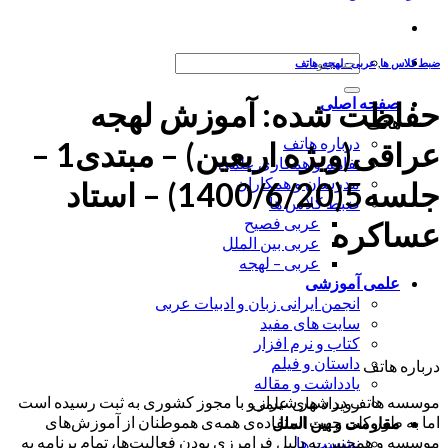
جستجو
ضبط کلاس ها
,
عربی - لهجه
,
هاتف
برای:
صفحه اصلی
حفاظت شده: آموزش لهجه
هاتف
درباره هاتف
عراقی(ویژه اربعین) – مبتدی1 –
تفاهم و همکاری علمی
مدرسان و همکاران
جلسه5(1400/6/20) – استاد
ضبط کلاس ها
عربی فصیح
عساکره
عربی بین الملل
عربی – لهجه
علمی آموزشی
انجمن ایرانی زبان و ادبیات عربی
سایت های مفید
کتاب و نرم افزار
داستان و فیلم
درباره هاتف
یادداشت و مقاله
موسسه هاتف در شهر شیراز و با مجوز کشوری به ثبت رسیده است
رویداد های علمی
اما به طور کلی جهت استفاده‌ی همه‌ی هموطنان از آموزش‌های
مقاومت و بین الملل
موسسه و همچنین به دلیل فرامرزی بودن فعالیت‌ها، تمام برنامه به
نشست ها