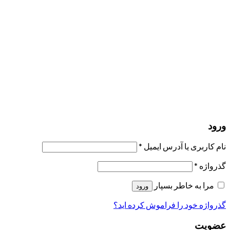
مرا به خاطر بسپار
ورود
عضویت
بازیابی کلمه عبور
ارسال لینک ریست
لینک بازنشانی رمز عبور ارسال شد
به ایمیل شما
بستن
درخواست شما ارسال شد
به محض اینکه درخواست شما تأیید شد،
یک ایمیل برای شما ارسال خواهیم کرد.
برو به پروفایل
حسابی ندارید؟
عضویت
ورود
رمز فراموش شده؟
ورود
نام کاربری یا آدرس ایمیل
*
گذرواژه
*
مرا به خاطر بسپار
ورود
گذرواژه خود را فراموش کرده اید؟
عضویت