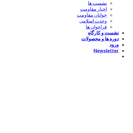
نشست ها
اخبار مقاومت
جوانان مقاومت
وحدت اسلامی
فراخوان ها
نشست و کارگاه
دوره ها و محصولات
ورود
Newsletter
ورود
[nextend_social_login]
یا با ایمیل وارد شوید
The password must have a
minimum of 8 characters of numbers and letters, contain at
least 1 capital letter