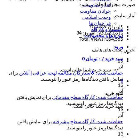
صورت مجازی انجام می‌شود.
اخبار مقاومت
جوانان مقاومت
آمار سایت
وحدت اسلامی
فراخوان ها
کاربران حاضر:
0
نشست و کارگاه
بازدیدکنندگان امروز:
34
دوره ها و محصولات
Total Views:
354,565
ورود
آخرین پست های هاتف
سبد خرید /
۰
تومان
0
25
آذر
سبد خرید شما خالی است.
حفاظت شده: 🌟ستارگان مکالمه لهجه عراقی | آنلاین
برای
نمایش یافتن دیدگاه‌ها رمز عبور را بنویسید.
0
13
آذر
سبد خرید
حفاظت شده: کارگاه سطح مقدماتی
برای نمایش یافتن
دیدگاه‌ها رمز عبور را بنویسید.
سبد خرید شما خالی است.
13
آذر
حفاظت شده: کارگاه سطح پیشرفته
برای نمایش یافتن
دیدگاه‌ها رمز عبور را بنویسید.
13