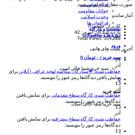
صورت مجازی انجام می‌شود.
اخبار مقاومت
جوانان مقاومت
آمار سایت
وحدت اسلامی
فراخوان ها
کاربران حاضر:
0
نشست و کارگاه
بازدیدکنندگان امروز:
42
دوره ها و محصولات
Total Views:
354,288
ورود
آخرین پست های هاتف
سبد خرید /
۰
تومان
0
25
آذر
سبد خرید شما خالی است.
حفاظت شده: 🌟ستارگان مکالمه لهجه عراقی | آنلاین
برای
نمایش یافتن دیدگاه‌ها رمز عبور را بنویسید.
0
13
آذر
سبد خرید
حفاظت شده: کارگاه سطح مقدماتی
برای نمایش یافتن
دیدگاه‌ها رمز عبور را بنویسید.
سبد خرید شما خالی است.
13
آذر
حفاظت شده: کارگاه سطح پیشرفته
برای نمایش یافتن
دیدگاه‌ها رمز عبور را بنویسید.
13