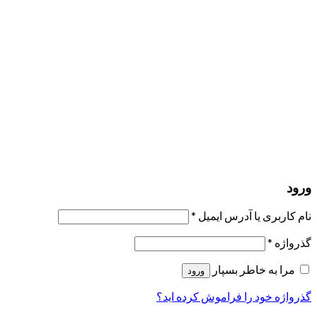
مرا به خاطر بسپار
ورود
عضویت
بازیابی کلمه عبور
ارسال لینک ریست
لینک بازنشانی رمز عبور ارسال شد
به ایمیل شما
بستن
درخواست شما ارسال شد
به محض اینکه درخواست شما تأیید شد،
یک ایمیل برای شما ارسال خواهیم کرد.
برو به پروفایل
حسابی ندارید؟
عضویت
ورود
رمز فراموش شده؟
ورود
نام کاربری یا آدرس ایمیل
*
گذرواژه
*
مرا به خاطر بسپار
ورود
گذرواژه خود را فراموش کرده اید؟