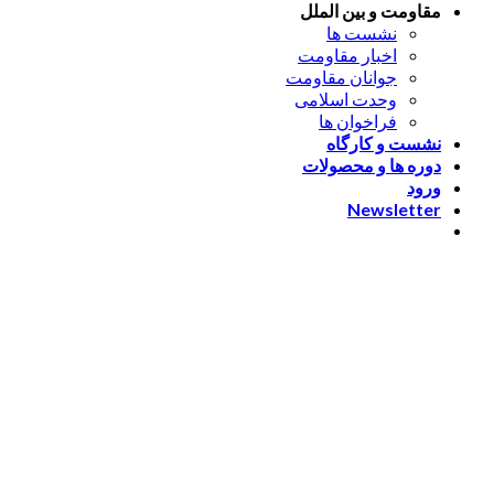
مقاومت و بین الملل
نشست ها
اخبار مقاومت
جوانان مقاومت
وحدت اسلامی
فراخوان ها
نشست و کارگاه
دوره ها و محصولات
ورود
Newsletter
ورود
[nextend_social_login]
یا با ایمیل وارد شوید
The password must have a
minimum of 8 characters of numbers and letters, contain at
least 1 capital letter