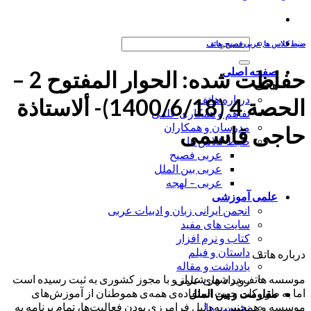
جستجو
ضبط کلاس ها
,
عربی فصیح
,
هاتف
برای:
صفحه اصلی
حفاظت شده: الحوار المفتوح 2 –
هاتف
درباره هاتف
الحصة 4 (1400/6/18)- ألاستاذة
تفاهم و همکاری علمی
مدرسان و همکاران
حاجی قاسمی
ضبط کلاس ها
عربی فصیح
عربی بین الملل
عربی – لهجه
علمی آموزشی
انجمن ایرانی زبان و ادبیات عربی
سایت های مفید
کتاب و نرم افزار
داستان و فیلم
درباره هاتف
یادداشت و مقاله
موسسه هاتف در شهر شیراز و با مجوز کشوری به ثبت رسیده است
رویداد های علمی
اما به طور کلی جهت استفاده‌ی همه‌ی هموطنان از آموزش‌های
مقاومت و بین الملل
موسسه و همچنین به دلیل فرامرزی بودن فعالیت‌ها، تمام برنامه به
نشست ها