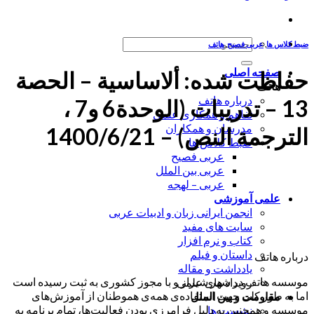
جستجو
ضبط کلاس ها
,
عربی فصیح
,
هاتف
برای:
صفحه اصلی
حفاظت شده: ألاساسیة – الحصة
هاتف
درباره هاتف
13 – تدریبات (الوحدة6 و7 ،
تفاهم و همکاری علمی
مدرسان و همکاران
الترجمة النص) – 1400/6/21
ضبط کلاس ها
عربی فصیح
عربی بین الملل
عربی – لهجه
علمی آموزشی
انجمن ایرانی زبان و ادبیات عربی
سایت های مفید
کتاب و نرم افزار
داستان و فیلم
درباره هاتف
یادداشت و مقاله
موسسه هاتف در شهر شیراز و با مجوز کشوری به ثبت رسیده است
رویداد های علمی
اما به طور کلی جهت استفاده‌ی همه‌ی هموطنان از آموزش‌های
مقاومت و بین الملل
موسسه و همچنین به دلیل فرامرزی بودن فعالیت‌ها، تمام برنامه به
نشست ها