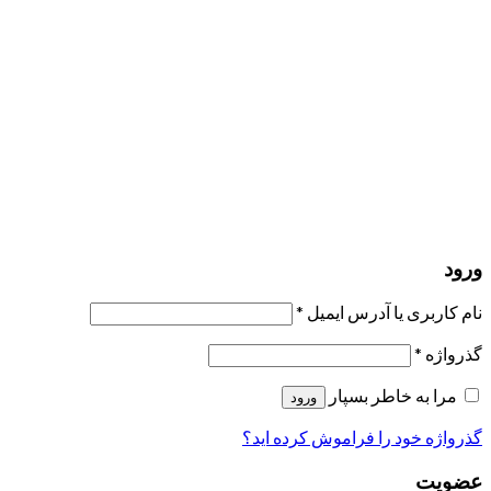
مرا به خاطر بسپار
ورود
عضویت
بازیابی کلمه عبور
ارسال لینک ریست
لینک بازنشانی رمز عبور ارسال شد
به ایمیل شما
بستن
درخواست شما ارسال شد
به محض اینکه درخواست شما تأیید شد،
یک ایمیل برای شما ارسال خواهیم کرد.
برو به پروفایل
حسابی ندارید؟
عضویت
ورود
رمز فراموش شده؟
ورود
نام کاربری یا آدرس ایمیل
*
گذرواژه
*
مرا به خاطر بسپار
ورود
گذرواژه خود را فراموش کرده اید؟
عضویت