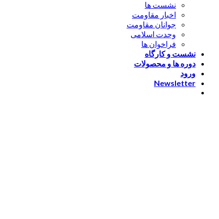
نشست ها
اخبار مقاومت
جوانان مقاومت
وحدت اسلامی
فراخوان ها
نشست و کارگاه
دوره ها و محصولات
ورود
Newsletter
ورود
[nextend_social_login]
یا با ایمیل وارد شوید
The password must have a
minimum of 8 characters of numbers and letters, contain at
least 1 capital letter