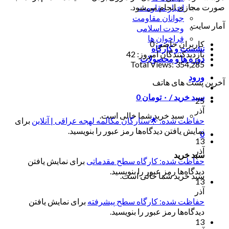
صورت مجازی انجام می‌شود.
اخبار مقاومت
جوانان مقاومت
آمار سایت
وحدت اسلامی
فراخوان ها
کاربران حاضر:
0
نشست و کارگاه
بازدیدکنندگان امروز:
42
دوره ها و محصولات
Total Views:
354,285
ورود
آخرین پست های هاتف
سبد خرید /
۰
تومان
0
25
آذر
سبد خرید شما خالی است.
حفاظت شده: 🌟ستارگان مکالمه لهجه عراقی | آنلاین
برای
نمایش یافتن دیدگاه‌ها رمز عبور را بنویسید.
0
13
آذر
سبد خرید
حفاظت شده: کارگاه سطح مقدماتی
برای نمایش یافتن
دیدگاه‌ها رمز عبور را بنویسید.
سبد خرید شما خالی است.
13
آذر
حفاظت شده: کارگاه سطح پیشرفته
برای نمایش یافتن
دیدگاه‌ها رمز عبور را بنویسید.
13