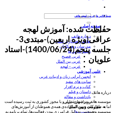
جستجو
ضبط کلاس ها
,
عربی - لهجه
,
هاتف
برای:
صفحه اصلی
حفاظت شده: آموزش لهجه
هاتف
درباره هاتف
عراقی(ویژه اربعین)-مبتدی3-
تفاهم و همکاری علمی
مدرسان و همکاران
جلسه پنجم(1400/06/24)-استاد
ضبط کلاس ها
عربی فصیح
علویان
عربی بین الملل
عربی – لهجه
علمی آموزشی
انجمن ایرانی زبان و ادبیات عربی
سایت های مفید
کتاب و نرم افزار
داستان و فیلم
درباره هاتف
یادداشت و مقاله
موسسه هاتف در شهر شیراز و با مجوز کشوری به ثبت رسیده است
رویداد های علمی
اما به طور کلی جهت استفاده‌ی همه‌ی هموطنان از آموزش‌های
مقاومت و بین الملل
موسسه و همچنین به دلیل فرامرزی بودن فعالیت‌ها، تمام برنامه به
نشست ها