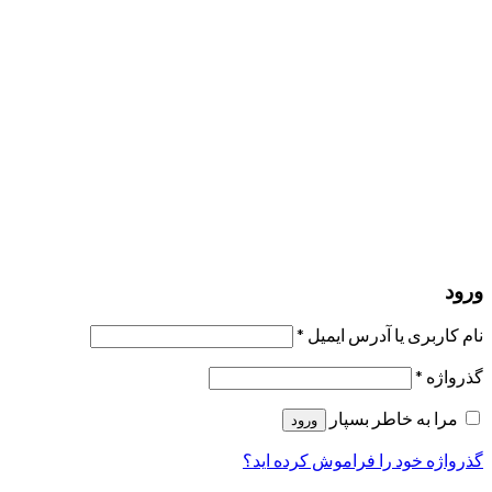
مرا به خاطر بسپار
ورود
عضویت
بازیابی کلمه عبور
ارسال لینک ریست
لینک بازنشانی رمز عبور ارسال شد
به ایمیل شما
بستن
درخواست شما ارسال شد
به محض اینکه درخواست شما تأیید شد،
یک ایمیل برای شما ارسال خواهیم کرد.
برو به پروفایل
حسابی ندارید؟
عضویت
ورود
رمز فراموش شده؟
ورود
نام کاربری یا آدرس ایمیل
*
گذرواژه
*
مرا به خاطر بسپار
ورود
گذرواژه خود را فراموش کرده اید؟