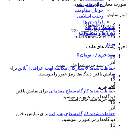
صورت مجازی انجام می‌شود.
اخبار مقاومت
جوانان مقاومت
آمار سایت
وحدت اسلامی
فراخوان ها
کاربران حاضر:
0
نشست و کارگاه
بازدیدکنندگان امروز:
23
دوره ها و محصولات
Total Views:
354,175
ورود
آخرین پست های هاتف
سبد خرید /
۰
تومان
0
25
آذر
سبد خرید شما خالی است.
حفاظت شده: 🌟ستارگان مکالمه لهجه عراقی | آنلاین
برای
نمایش یافتن دیدگاه‌ها رمز عبور را بنویسید.
0
13
آذر
سبد خرید
حفاظت شده: کارگاه سطح مقدماتی
برای نمایش یافتن
دیدگاه‌ها رمز عبور را بنویسید.
سبد خرید شما خالی است.
13
آذر
حفاظت شده: کارگاه سطح پیشرفته
برای نمایش یافتن
دیدگاه‌ها رمز عبور را بنویسید.
13