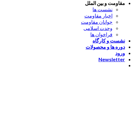
مقاومت و بین الملل
نشست ها
اخبار مقاومت
جوانان مقاومت
وحدت اسلامی
فراخوان ها
نشست و کارگاه
دوره ها و محصولات
ورود
Newsletter
ورود
[nextend_social_login]
یا با ایمیل وارد شوید
The password must have a
minimum of 8 characters of numbers and letters, contain at
least 1 capital letter