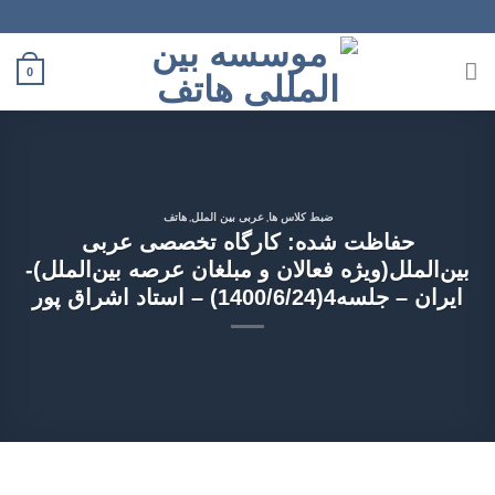
Ski
t
conten
0
,
,
ضبط کلاس ها
عربی بین الملل
هاتف
حفاظت شده: کارگاه تخصصی عربی
بین‌الملل(ویژه فعالان و مبلغان عرصه بین‌الملل)-
ایران – جلسه4(1400/6/24) – استاد اشراق پور