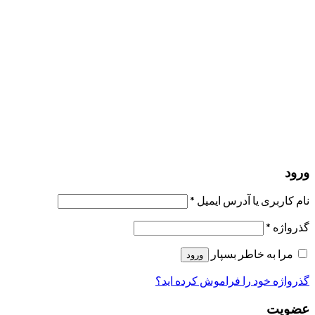
مرا به خاطر بسپار
ورود
عضویت
بازیابی کلمه عبور
ارسال لینک ریست
لینک بازنشانی رمز عبور ارسال شد
به ایمیل شما
بستن
درخواست شما ارسال شد
به محض اینکه درخواست شما تأیید شد،
یک ایمیل برای شما ارسال خواهیم کرد.
برو به پروفایل
حسابی ندارید؟
عضویت
ورود
رمز فراموش شده؟
ورود
نام کاربری یا آدرس ایمیل
*
گذرواژه
*
مرا به خاطر بسپار
ورود
گذرواژه خود را فراموش کرده اید؟
عضویت