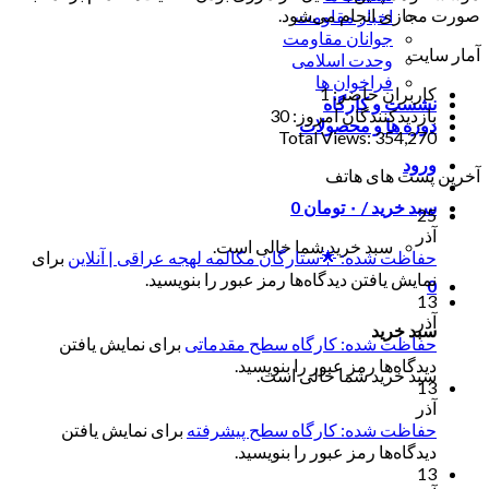
صورت مجازی انجام می‌شود.
اخبار مقاومت
جوانان مقاومت
آمار سایت
وحدت اسلامی
فراخوان ها
کاربران حاضر:
1
نشست و کارگاه
بازدیدکنندگان امروز:
30
دوره ها و محصولات
Total Views:
354,270
ورود
آخرین پست های هاتف
سبد خرید /
۰
تومان
0
25
آذر
سبد خرید شما خالی است.
حفاظت شده: 🌟ستارگان مکالمه لهجه عراقی | آنلاین
برای
نمایش یافتن دیدگاه‌ها رمز عبور را بنویسید.
0
13
آذر
سبد خرید
حفاظت شده: کارگاه سطح مقدماتی
برای نمایش یافتن
دیدگاه‌ها رمز عبور را بنویسید.
سبد خرید شما خالی است.
13
آذر
حفاظت شده: کارگاه سطح پیشرفته
برای نمایش یافتن
دیدگاه‌ها رمز عبور را بنویسید.
13