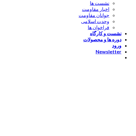
نشست ها
اخبار مقاومت
جوانان مقاومت
وحدت اسلامی
فراخوان ها
نشست و کارگاه
دوره ها و محصولات
ورود
Newsletter
ورود
[nextend_social_login]
یا با ایمیل وارد شوید
The password must have a
minimum of 8 characters of numbers and letters, contain at
least 1 capital letter