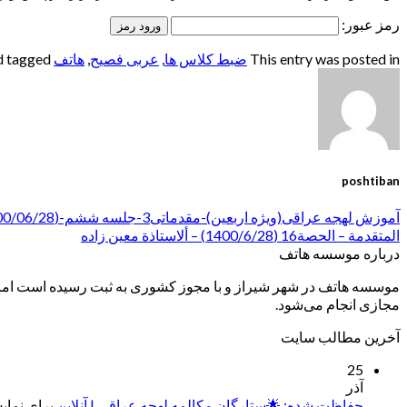
رمز عبور:
This entry was posted in
ضبط کلاس ها
,
عربی فصیح
,
هاتف
and tagged
poshtiban
آموزش لهجه عراقی(ویژه اربعین)-مقدماتی3-جلسه ششم-(1400/06/28)-استاد حسینی
المتقدمة – الحصة16 (1400/6/28) – ألاستاذة معین زاده
درباره موسسه هاتف
موسسه هاتف در شهر شیراز و با مجوز کشوری به ثبت رسیده است اما ب
مجازی انجام می‌شود.
آخرین مطالب سایت
25
آذر
حفاظت شده: 🌟ستارگان مکالمه لهجه عراقی | آنلاین
برای نمایش