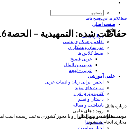
جستجو
برای:
ضبط کلاس ها
,
عربی فصیح
,
هاتف
صفحه اصلی
هاتف
حفاظت شده: التمهیدیة – الحصة16 (1400/6/29) – ألاستاذة حاجی قاسمی
درباره هاتف
تفاهم و همکاری علمی
مدرسان و همکاران
ضبط کلاس ها
عربی فصیح
عربی بین الملل
عربی – لهجه
علمی آموزشی
انجمن ایرانی زبان و ادبیات عربی
سایت های مفید
کتاب و نرم افزار
داستان و فیلم
یادداشت و مقاله
درباره هاتف
رویداد های علمی
موسسه هاتف در شهر شیراز و با مجوز کشوری به ثبت رسیده است اما ب
مقاومت و بین الملل
مجازی انجام می‌شود.
نشست ها
اخبار مقاومت