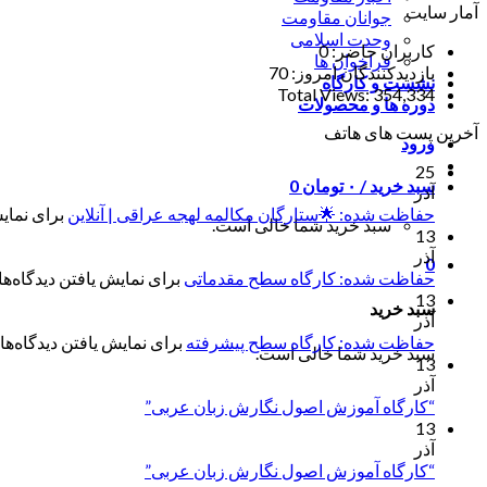
آمار سایت
جوانان مقاومت
وحدت اسلامی
کاربران حاضر:
0
فراخوان ها
بازدیدکنندگان امروز:
70
نشست و کارگاه
Total Views:
354,334
دوره ها و محصولات
آخرین پست های هاتف
ورود
25
سبد خرید /
۰
تومان
0
آذر
حفاظت شده: 🌟ستارگان مکالمه لهجه عراقی | آنلاین
برای نمایش
سبد خرید شما خالی است.
13
آذر
0
حفاظت شده: کارگاه سطح مقدماتی
برای نمایش یافتن دیدگاه‌ها 
13
سبد خرید
آذر
حفاظت شده: کارگاه سطح پیشرفته
برای نمایش یافتن دیدگاه‌ها 
سبد خرید شما خالی است.
13
آذر
“کارگاه آموزش اصول نگارش زبان عربی”
13
آذر
“کارگاه آموزش اصول نگارش زبان عربی”