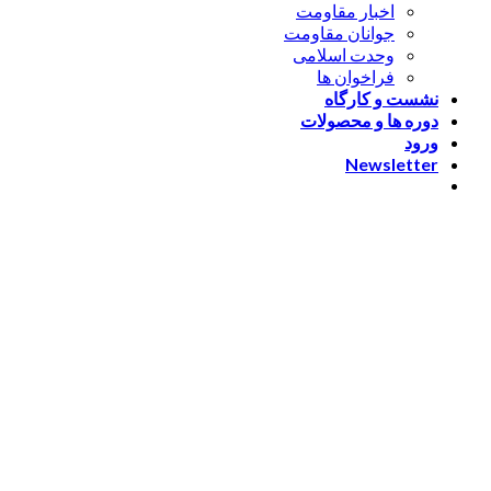
اخبار مقاومت
جوانان مقاومت
وحدت اسلامی
فراخوان ها
نشست و کارگاه
دوره ها و محصولات
ورود
Newsletter
ورود
[nextend_social_login]
یا با ایمیل وارد شوید
The password must have a
minimum of 8 characters of numbers and letters, contain at
least 1 capital letter