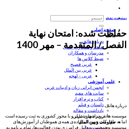
جستجو
دسته بندی نشده
برای:
صفحه اصلی
حفاظت شده: امتحان نهاية
هاتف
درباره هاتف
الفصل/ المتقدمة – مهر 1400
تفاهم و همکاری علمی
مدرسان و همکاران
ضبط کلاس ها
عربی فصیح
عربی بین الملل
عربی – لهجه
علمی آموزشی
انجمن ایرانی زبان و ادبیات عربی
سایت های مفید
کتاب و نرم افزار
داستان و فیلم
درباره هاتف
یادداشت و مقاله
موسسه هاتف در شهر شیراز و با مجوز کشوری به ثبت رسیده است
رویداد های علمی
اما به طور کلی جهت استفاده‌ی همه‌ی هموطنان از آموزش‌های
مقاومت و بین الملل
موسسه و همچنین به دلیل فرامرزی بودن فعالیت‌ها، تمام برنامه به
نشست ها