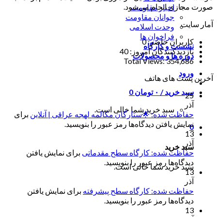
صورت مجازی انجام می‌شود.
اخبار مقاومت
جوانان مقاومت
آمار سایت
وحدت اسلامی
فراخوان ها
کاربران حاضر:
0
نشست و کارگاه
بازدیدکنندگان امروز:
40
دوره ها و محصولات
Total Views:
354,686
ورود
آخرین پست های هاتف
سبد خرید /
۰
تومان
0
25
آذر
سبد خرید شما خالی است.
حفاظت شده: 🌟ستارگان مکالمه لهجه عراقی | آنلاین
برای
نمایش یافتن دیدگاه‌ها رمز عبور را بنویسید.
0
13
آذر
سبد خرید
حفاظت شده: کارگاه سطح مقدماتی
برای نمایش یافتن
دیدگاه‌ها رمز عبور را بنویسید.
سبد خرید شما خالی است.
13
آذر
حفاظت شده: کارگاه سطح پیشرفته
برای نمایش یافتن
دیدگاه‌ها رمز عبور را بنویسید.
13