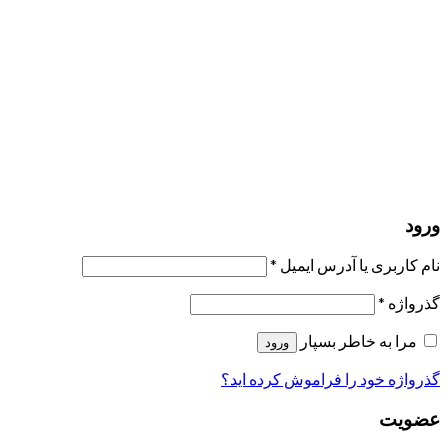
مرا به خاطر بسپار
ورود
عضویت
بازیابی کلمه عبور
ارسال لینک ریست
لینک بازنشانی رمز عبور ارسال شد
به ایمیل شما
بستن
درخواست شما ارسال شد
به محض اینکه درخواست شما تأیید شد،
یک ایمیل برای شما ارسال خواهیم کرد.
برو به پروفایل
حسابی ندارید؟
عضویت
ورود
رمز فراموش شده؟
ورود
نام کاربری یا آدرس ایمیل
*
گذرواژه
*
مرا به خاطر بسپار
ورود
گذرواژه خود را فراموش کرده اید؟
عضویت