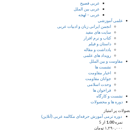
عربی فصیح
عربی بین الملل
عربی – لهجه
علمی آموزشی
انجمن ایرانی زبان و ادبیات عربی
سایت های مفید
کتاب و نرم افزار
داستان و فیلم
یادداشت و مقاله
رویداد های علمی
مقاومت و بین الملل
نشست ها
اخبار مقاومت
جوانان مقاومت
وحدت اسلامی
فراخوان ها
نشست و کارگاه
دوره ها و محصولات
ات پر امتیاز
دوره ترمی آموزش حرفه‌ای مکالمه عربی (آنلاین)
نمره
1.00
از 5
۱,۲۹۰,۰۰۰
تومان