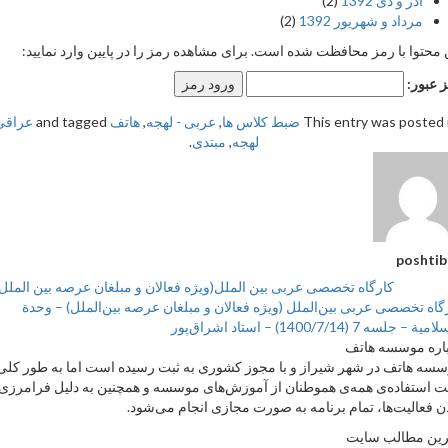
آذر و دی 1392
(2)
مرداد و شهریور 1392
(2)
حتوا با رمز محافظت شده است. برای مشاهده رمز را در پایین وارد نمایید:
بور:
This entry was poste
ضبط کلاس ها
,
عربی - لهجه
,
هاتف
and tagged
عراقی
,
لهجه
,
مبتدی
.
posh
کارگاه تخصصی عربی بین الملل(ویژه فعالان و مبلغان عرصه بین الملل)-ا
ه تخصصی عربی بین‌الملل (ویژه فعالان و مبلغان عرصه بین‌الملل) – وحدة
سه 7 (1400/7/14) – استاد اشراق‌پور
ه موسسه هاتف
 هاتف در شهر شیراز و با مجوز کشوری به ثبت رسیده است اما به طور کلی
ستفاده‌ی همه‌ی هموطنان از آموزش‌های موسسه و همچنین به دلیل فرامرزی
فعالیت‌ها، تمام برنامه به صورت مجازی انجام می‌شود.
 مطالب سایت