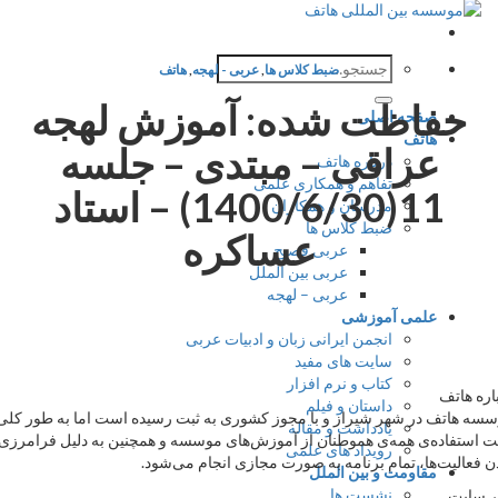
جستجو
ضبط کلاس ها
,
عربی - لهجه
,
هاتف
برای:
حفاظت شده: آموزش لهجه
صفحه اصلی
هاتف
عراقی – مبتدی – جلسه
درباره هاتف
تفاهم و همکاری علمی
11(1400/6/30) – استاد
مدرسان و همکاران
ضبط کلاس ها
عساکره
عربی فصیح
عربی بین الملل
عربی – لهجه
علمی آموزشی
انجمن ایرانی زبان و ادبیات عربی
سایت های مفید
کتاب و نرم افزار
ه هاتف
داستان و فیلم
 هاتف در شهر شیراز و با مجوز کشوری به ثبت رسیده است اما به طور کلی
یادداشت و مقاله
ستفاده‌ی همه‌ی هموطنان از آموزش‌های موسسه و همچنین به دلیل فرامرزی
رویداد های علمی
فعالیت‌ها، تمام برنامه به صورت مجازی انجام می‌شود.
مقاومت و بین الملل
نشست ها
سایت