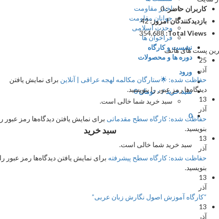
اخبار مقاومت
کاربران حاضر:
0
جوانان مقاومت
بازدیدکنندگان امروز:
42
وحدت اسلامی
354,688
Total Views:
فراخوان ها
نشست و کارگاه
 پست های هاتف
دوره ها و محصولات
25
آذر
ورود
حفاظت شده: 🌟ستارگان مکالمه لهجه عراقی | آنلاین
برای نمایش یافتن
دیدگاه‌ها رمز عبور را بنویسید.
سبد خرید /
۰
تومان
0
13
سبد خرید شما خالی است.
آذر
0
حفاظت شده: کارگاه سطح مقدماتی
برای نمایش یافتن دیدگاه‌ها رمز عبور را
بنویسید.
سبد خرید
13
سبد خرید شما خالی است.
آذر
حفاظت شده: کارگاه سطح پیشرفته
برای نمایش یافتن دیدگاه‌ها رمز عبور را
بنویسید.
13
آذر
“کارگاه آموزش اصول نگارش زبان عربی”
13
آذر