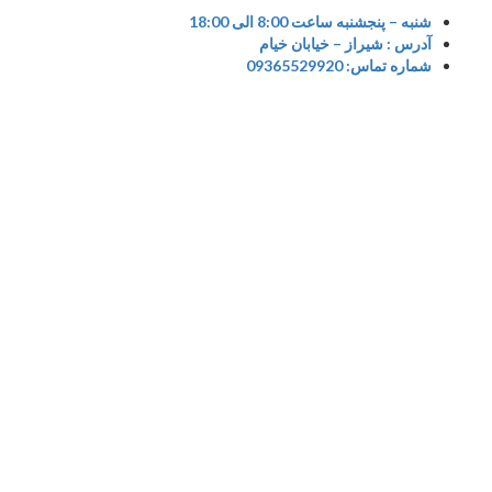
S
شنبه – پنجشنبه ساعت 8:00 الی 18:00
آدرس : شیراز – خیابان خیام
cont
شماره تماس: 09365529920