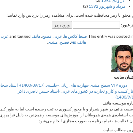
آذر و دی 1392
(2)
مرداد و شهریور 1392
(2)
حتوا با رمز محافظت شده است. برای مشاهده رمز را در پایین وارد نمایید:
بور:
This entry was posted
ضبط کلاس ها
,
عربی فصیح
,
هاتف
and tagged
عربی
هاتف vip
,
فصیح
,
مبتدی
.
ان سایت
دوره VIP سطح مبتدی-مهارت های زبانی-جلسه5 (1400/09/17)- استاد سجادی
ر کسب و کار و تجارت در کشور های عربی-استاد حسین ناصری ذاکر
ه موسسه هاتف
 هاتف در شهر شیراز و با مجوز کشوری به ثبت رسیده است اما به طور کلی
ستفاده‌ی همه‌ی هموطنان از آموزش‌های موسسه و همچنین به دلیل فرامرزی
فعالیت‌ها، تمام برنامه به صورت مجازی انجام می‌شود.
 مطالب سایت