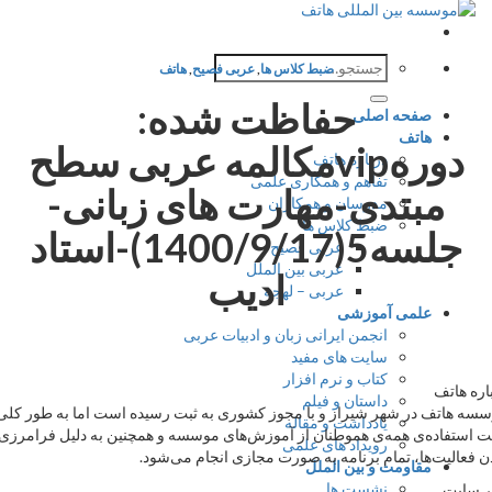
جستجو
ضبط کلاس ها
,
عربی فصیح
,
هاتف
برای:
حفاظت شده:
صفحه اصلی
هاتف
دورهvipمکالمه عربی سطح
درباره هاتف
تفاهم و همکاری علمی
مبتدی-مهارت های زبانی-
مدرسان و همکاران
ضبط کلاس ها
جلسه5(1400/9/17)-استاد
عربی فصیح
عربی بین الملل
ادیب
عربی – لهجه
علمی آموزشی
انجمن ایرانی زبان و ادبیات عربی
سایت های مفید
کتاب و نرم افزار
ه هاتف
داستان و فیلم
 هاتف در شهر شیراز و با مجوز کشوری به ثبت رسیده است اما به طور کلی
یادداشت و مقاله
ستفاده‌ی همه‌ی هموطنان از آموزش‌های موسسه و همچنین به دلیل فرامرزی
رویداد های علمی
فعالیت‌ها، تمام برنامه به صورت مجازی انجام می‌شود.
مقاومت و بین الملل
نشست ها
سایت