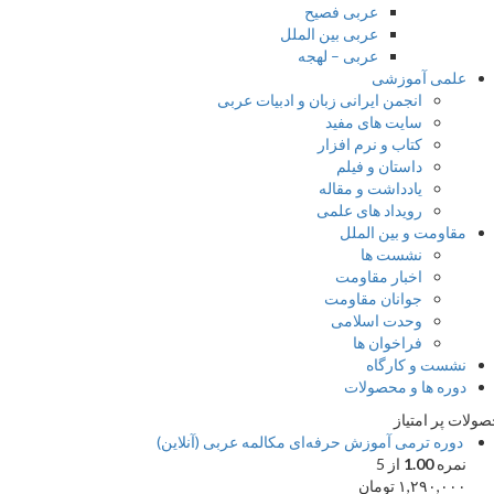
عربی فصیح
عربی بین الملل
عربی – لهجه
علمی آموزشی
انجمن ایرانی زبان و ادبیات عربی
سایت های مفید
کتاب و نرم افزار
داستان و فیلم
یادداشت و مقاله
رویداد های علمی
مقاومت و بین الملل
نشست ها
اخبار مقاومت
جوانان مقاومت
وحدت اسلامی
فراخوان ها
نشست و کارگاه
دوره ها و محصولات
ات پر امتیاز
دوره ترمی آموزش حرفه‌ای مکالمه عربی (آنلاین)
نمره
1.00
از 5
۱,۲۹۰,۰۰۰
تومان