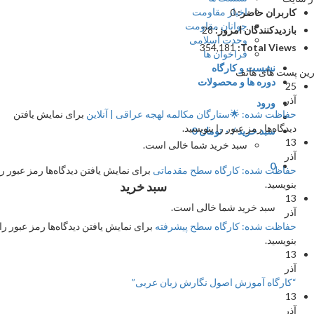
اخبار مقاومت
کاربران حاضر:
0
جوانان مقاومت
بازدیدکنندگان امروز:
28
وحدت اسلامی
354,181
Total Views:
فراخوان ها
نشست و کارگاه
 پست های هاتف
دوره ها و محصولات
25
آذر
ورود
حفاظت شده: 🌟ستارگان مکالمه لهجه عراقی | آنلاین
برای نمایش یافتن
دیدگاه‌ها رمز عبور را بنویسید.
سبد خرید /
۰
تومان
0
13
سبد خرید شما خالی است.
آذر
0
حفاظت شده: کارگاه سطح مقدماتی
برای نمایش یافتن دیدگاه‌ها رمز عبور را
بنویسید.
سبد خرید
13
سبد خرید شما خالی است.
آذر
حفاظت شده: کارگاه سطح پیشرفته
برای نمایش یافتن دیدگاه‌ها رمز عبور را
بنویسید.
13
آذر
“کارگاه آموزش اصول نگارش زبان عربی”
13
آذر