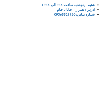
S
شنبه – پنجشنبه ساعت 8:00 الی 18:00
آدرس : شیراز – خیابان خیام
cont
شماره تماس: 09365529920