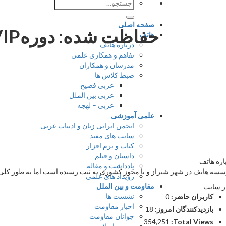
جستجو
برای:
صفحه اصلی
هاتف
درباره هاتف
تفاهم و همکاری علمی
مدرسان و همکاران
ضبط کلاس ها
عربی فصیح
عربی بین الملل
عربی – لهجه
علمی آموزشی
انجمن ایرانی زبان و ادبیات عربی
سایت های مفید
کتاب و نرم افزار
داستان و فیلم
اره هاتف
یادداشت و مقاله
سه هاتف در شهر شیراز و با مجوز کشوری به ثبت رسیده است اما به طور کلی ج
رویداد های علمی
مقاومت و بین الملل
ر سایت
نشست ها
کاربران حاضر:
0
اخبار مقاومت
بازدیدکنندگان امروز:
18
جوانان مقاومت
354,251
Total Views: