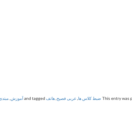
This entry was 
ضبط کلاس ها
,
عربی فصیح
,
هاتف
and tagged
آموزش
,
مبتدی