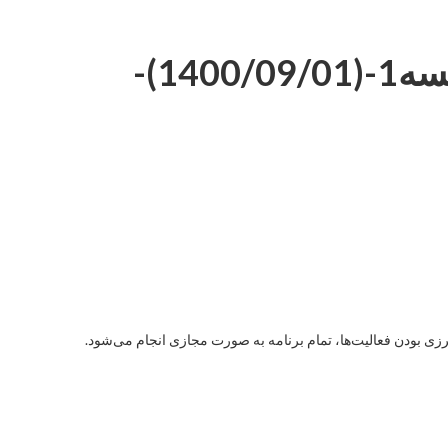
حفاظت شده: دورهVIPمکالمه عربی-سطح مبتدی-جلسه1-(1400/09/01)-
 بودن فعالیت‌ها، تمام برنامه به صورت مجازی انجام می‌شود.