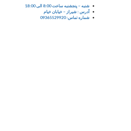
Ski
شنبه – پنجشنبه ساعت 8:00 الی 18:00
t
آدرس : شیراز – خیابان خیام
conten
شماره تماس: 09365529920