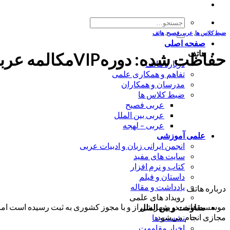
جستجو
برای:
ضبط کلاس ها
,
عربی فصیح
,
هاتف
صفحه اصلی
هاتف
حفاظت شده: دورهVIPمکالمه عربی-سطح مبتدی-جلسه6-(1400/09/22)-استاد سجادی
درباره هاتف
تفاهم و همکاری علمی
مدرسان و همکاران
ضبط کلاس ها
عربی فصیح
عربی بین الملل
عربی – لهجه
علمی آموزشی
انجمن ایرانی زبان و ادبیات عربی
سایت های مفید
کتاب و نرم افزار
داستان و فیلم
یادداشت و مقاله
درباره هاتف
رویداد های علمی
موسسه هاتف در شهر شیراز و با مجوز کشوری به ثبت رسیده است اما ب
مقاومت و بین الملل
مجازی انجام می‌شود.
نشست ها
اخبار مقاومت