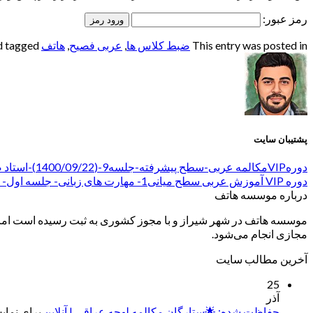
رمز عبور:
This entry was posted in
ضبط کلاس ها
,
عربی فصیح
,
هاتف
and tagged
پشتیبان سایت
دورهVIPمکالمه عربی-سطح پیشرفته-جلسه9-(1400/09/22)-استاد ضیغمی
دوره VIP آموزش عربی سطح میانی1- مهارت های زبانی- جلسه اول- استاد حاجی قاسمی
درباره موسسه هاتف
موسسه هاتف در شهر شیراز و با مجوز کشوری به ثبت رسیده است اما ب
مجازی انجام می‌شود.
آخرین مطالب سایت
25
آذر
حفاظت شده: 🌟ستارگان مکالمه لهجه عراقی | آنلاین
برای نمایش