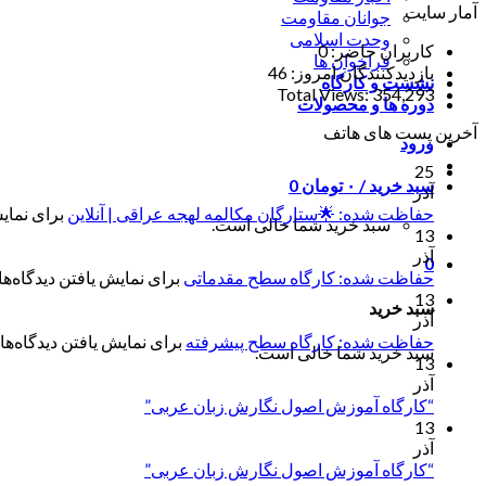
آمار سایت
جوانان مقاومت
وحدت اسلامی
کاربران حاضر:
0
فراخوان ها
بازدیدکنندگان امروز:
46
نشست و کارگاه
Total Views:
354,293
دوره ها و محصولات
آخرین پست های هاتف
ورود
25
سبد خرید /
۰
تومان
0
آذر
حفاظت شده: 🌟ستارگان مکالمه لهجه عراقی | آنلاین
برای نمایش
سبد خرید شما خالی است.
13
آذر
0
حفاظت شده: کارگاه سطح مقدماتی
برای نمایش یافتن دیدگاه‌ها 
13
سبد خرید
آذر
حفاظت شده: کارگاه سطح پیشرفته
برای نمایش یافتن دیدگاه‌ها 
سبد خرید شما خالی است.
13
آذر
“کارگاه آموزش اصول نگارش زبان عربی”
13
آذر
“کارگاه آموزش اصول نگارش زبان عربی”