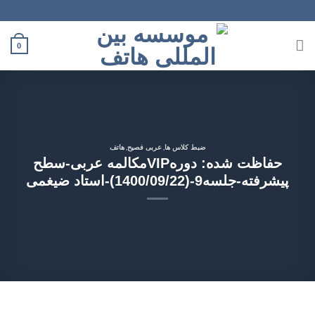
Ski
t
conten
0
,
,
ضبط کلاس ها
عربی فصیح
هاتف
حفاظت شده: دورهVIPمکالمه عربی-سطح
پیشرفته-جلسه9-(1400/09/22)-استاد ضیغمی