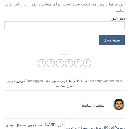
این محتوا با رمز محافظت شده است. برای مشاهده رمز را در پایین وارد
نمایید:
رمز عبور:
This entry was posted in
ضبط کلاس ها
,
عربی فصیح
,
هاتف
and tagged
آموزش
,
عربی
,
فصیح
,
مکالمه
.
پشتیبان سایت
دورهVIPمکالمه عربی-سطح مبتدی-
دورهVIPمکالمه عربی-سطح مبتدی-