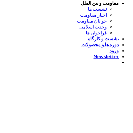
مقاومت و بین الملل
نشست ها
اخبار مقاومت
جوانان مقاومت
وحدت اسلامی
فراخوان ها
نشست و کارگاه
دوره ها و محصولات
ورود
Newsletter
ورود
[nextend_social_login]
یا با ایمیل وارد شوید
The password must have a
minimum of 8 characters of numbers and letters, contain at
least 1 capital letter