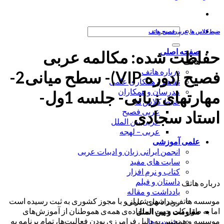
جستجو
ضبط کلاس ها
,
عربی فصیح
,
هاتف
برای:
صفحه اصلی
حفاظت شده: مکالمه عربی
هاتف
درباره هاتف
فصیح (دوره VIP)- سطح میانی2-
تفاهم و همکاری علمی
مدرسان و همکاران
مهارتهای زبانی- جلسه 1ول-
ضبط کلاس ها
عربی فصیح
استاد سجادی
عربی بین الملل
عربی – لهجه
علمی آموزشی
انجمن ایرانی زبان و ادبیات عربی
سایت های مفید
کتاب و نرم افزار
داستان و فیلم
درباره هاتف
یادداشت و مقاله
موسسه هاتف در شهر شیراز و با مجوز کشوری به ثبت رسیده است
رویداد های علمی
اما به طور کلی جهت استفاده‌ی همه‌ی هموطنان از آموزش‌های
مقاومت و بین الملل
موسسه و همچنین به دلیل فرامرزی بودن فعالیت‌ها، تمام برنامه به
نشست ها