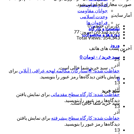
صورت مجازی انجام می‌شود.
اخبار مقاومت
جوانان مقاومت
آمار سایت
وحدت اسلامی
فراخوان ها
کاربران حاضر:
0
نشست و کارگاه
بازدیدکنندگان امروز:
77
دوره ها و محصولات
Total Views:
354,343
ورود
آخرین پست های هاتف
سبد خرید /
۰
تومان
0
25
آذر
سبد خرید شما خالی است.
حفاظت شده: 🌟ستارگان مکالمه لهجه عراقی | آنلاین
برای
نمایش یافتن دیدگاه‌ها رمز عبور را بنویسید.
0
13
آذر
سبد خرید
حفاظت شده: کارگاه سطح مقدماتی
برای نمایش یافتن
دیدگاه‌ها رمز عبور را بنویسید.
سبد خرید شما خالی است.
13
آذر
حفاظت شده: کارگاه سطح پیشرفته
برای نمایش یافتن
دیدگاه‌ها رمز عبور را بنویسید.
13