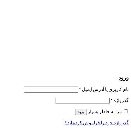
مرا به خاطر بسپار
ورود
عضویت
بازیابی کلمه عبور
ارسال لینک ریست
لینک بازنشانی رمز عبور ارسال شد
به ایمیل شما
بستن
درخواست شما ارسال شد
به محض اینکه درخواست شما تأیید شد،
یک ایمیل برای شما ارسال خواهیم کرد.
برو به پروفایل
حسابی ندارید؟
عضویت
ورود
رمز فراموش شده؟
ورود
نام کاربری یا آدرس ایمیل
*
گذرواژه
*
مرا به خاطر بسپار
ورود
گذرواژه خود را فراموش کرده اید؟