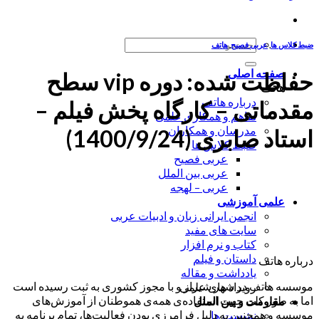
جستجو
ضبط کلاس ها
,
عربی فصیح
,
هاتف
برای:
صفحه اصلی
حفاظت شده: دوره vip سطح
هاتف
درباره هاتف
مقدماتی – کارگاه پخش فیلم –
تفاهم و همکاری علمی
مدرسان و همکاران
استاد صابری (1400/9/24)
ضبط کلاس ها
عربی فصیح
عربی بین الملل
عربی – لهجه
علمی آموزشی
انجمن ایرانی زبان و ادبیات عربی
سایت های مفید
کتاب و نرم افزار
داستان و فیلم
درباره هاتف
یادداشت و مقاله
موسسه هاتف در شهر شیراز و با مجوز کشوری به ثبت رسیده است
رویداد های علمی
اما به طور کلی جهت استفاده‌ی همه‌ی هموطنان از آموزش‌های
مقاومت و بین الملل
موسسه و همچنین به دلیل فرامرزی بودن فعالیت‌ها، تمام برنامه به
نشست ها