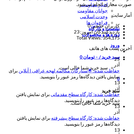
صورت مجازی انجام می‌شود.
اخبار مقاومت
جوانان مقاومت
آمار سایت
وحدت اسلامی
فراخوان ها
کاربران حاضر:
0
نشست و کارگاه
بازدیدکنندگان امروز:
23
دوره ها و محصولات
Total Views:
354,175
ورود
آخرین پست های هاتف
سبد خرید /
۰
تومان
0
25
آذر
سبد خرید شما خالی است.
حفاظت شده: 🌟ستارگان مکالمه لهجه عراقی | آنلاین
برای
نمایش یافتن دیدگاه‌ها رمز عبور را بنویسید.
0
13
آذر
سبد خرید
حفاظت شده: کارگاه سطح مقدماتی
برای نمایش یافتن
دیدگاه‌ها رمز عبور را بنویسید.
سبد خرید شما خالی است.
13
آذر
حفاظت شده: کارگاه سطح پیشرفته
برای نمایش یافتن
دیدگاه‌ها رمز عبور را بنویسید.
13