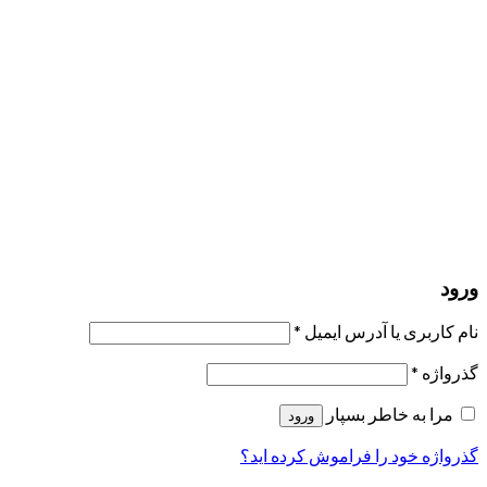
مرا به خاطر بسپار
ورود
عضویت
بازیابی کلمه عبور
ارسال لینک ریست
لینک بازنشانی رمز عبور ارسال شد
به ایمیل شما
بستن
درخواست شما ارسال شد
به محض اینکه درخواست شما تأیید شد،
یک ایمیل برای شما ارسال خواهیم کرد.
برو به پروفایل
حسابی ندارید؟
عضویت
ورود
رمز فراموش شده؟
ورود
نام کاربری یا آدرس ایمیل
*
گذرواژه
*
مرا به خاطر بسپار
ورود
گذرواژه خود را فراموش کرده اید؟