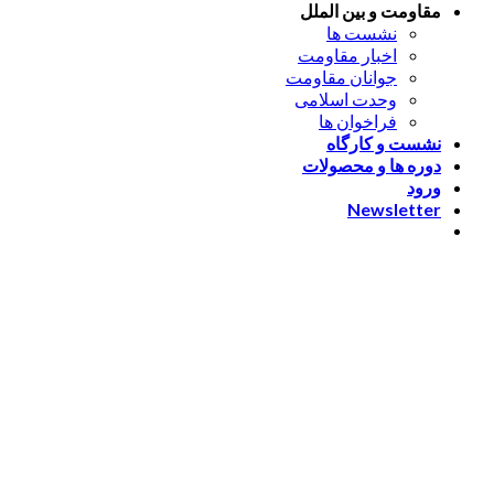
مقاومت و بین الملل
نشست ها
اخبار مقاومت
جوانان مقاومت
وحدت اسلامی
فراخوان ها
نشست و کارگاه
دوره ها و محصولات
ورود
Newsletter
ورود
[nextend_social_login]
یا با ایمیل وارد شوید
The password must have a
minimum of 8 characters of numbers and letters, contain at
least 1 capital letter