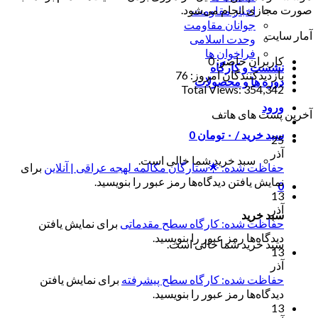
صورت مجازی انجام می‌شود.
اخبار مقاومت
جوانان مقاومت
آمار سایت
وحدت اسلامی
فراخوان ها
کاربران حاضر:
0
نشست و کارگاه
بازدیدکنندگان امروز:
76
دوره ها و محصولات
Total Views:
354,342
ورود
آخرین پست های هاتف
سبد خرید /
۰
تومان
0
25
آذر
سبد خرید شما خالی است.
حفاظت شده: 🌟ستارگان مکالمه لهجه عراقی | آنلاین
برای
نمایش یافتن دیدگاه‌ها رمز عبور را بنویسید.
0
13
آذر
سبد خرید
حفاظت شده: کارگاه سطح مقدماتی
برای نمایش یافتن
دیدگاه‌ها رمز عبور را بنویسید.
سبد خرید شما خالی است.
13
آذر
حفاظت شده: کارگاه سطح پیشرفته
برای نمایش یافتن
دیدگاه‌ها رمز عبور را بنویسید.
13