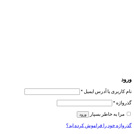
مرا به خاطر بسپار
ورود
عضویت
بازیابی کلمه عبور
ارسال لینک ریست
لینک بازنشانی رمز عبور ارسال شد
به ایمیل شما
بستن
درخواست شما ارسال شد
به محض اینکه درخواست شما تأیید شد،
یک ایمیل برای شما ارسال خواهیم کرد.
برو به پروفایل
حسابی ندارید؟
عضویت
ورود
رمز فراموش شده؟
ورود
نام کاربری یا آدرس ایمیل
*
گذرواژه
*
مرا به خاطر بسپار
ورود
گذرواژه خود را فراموش کرده اید؟