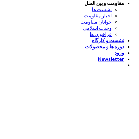
مقاومت و بین الملل
نشست ها
اخبار مقاومت
جوانان مقاومت
وحدت اسلامی
فراخوان ها
نشست و کارگاه
دوره ها و محصولات
ورود
Newsletter
ورود
[nextend_social_login]
یا با ایمیل وارد شوید
The password must have a
minimum of 8 characters of numbers and letters, contain at
least 1 capital letter