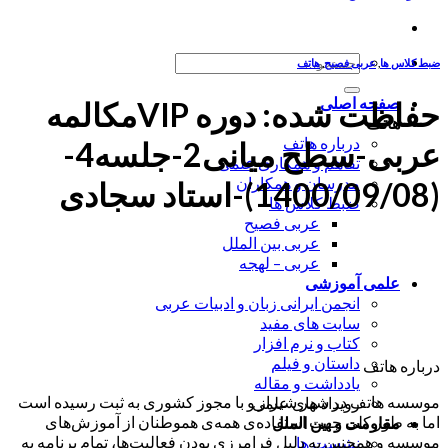
جستجو
ضبط کلاس ها
,
عربی فصیح
,
هاتف
برای:
صفحه اصلی
حفاظت شده: دوره VIPمکالمه
هاتف
درباره هاتف
عربی-سطح میانی2-جلسه4-
تفاهم و همکاری علمی
مدرسان و همکاران
(1400/09/08)-استاد سجادی
ضبط کلاس ها
عربی فصیح
عربی بین الملل
عربی – لهجه
علمی آموزشی
انجمن ایرانی زبان و ادبیات عربی
سایت های مفید
کتاب و نرم افزار
داستان و فیلم
درباره هاتف
یادداشت و مقاله
موسسه هاتف در شهر شیراز و با مجوز کشوری به ثبت رسیده است
رویداد های علمی
اما به طور کلی جهت استفاده‌ی همه‌ی هموطنان از آموزش‌های
مقاومت و بین الملل
موسسه و همچنین به دلیل فرامرزی بودن فعالیت‌ها، تمام برنامه به
نشست ها