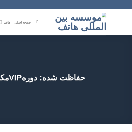
Ski
t
conten
صفحه اصلی
هاتف
حفاظت شده: دورهVIPمکالمه عربی-سطح پیشرفته-جلسه11-(1400/09/27)-استاد معین زاده