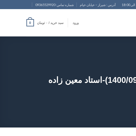
آدرس : شیراز – خیابان خیام
شماره تماس: 09365529920
ورود
سبد خرید /
۰
تومان
0