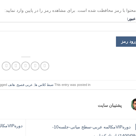
محتوا با رمز محافظت شده است. برای مشاهده رمز را در پایین وارد نمایید:
عبور:
This entry was posted in
ضبط کلاس ها
,
عربی فصیح
,
هاتف
and tagged
پشتیبان سایت
دورهVIPمکالمه عربی-سطح میانی-جلسه10-