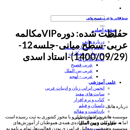
جستجو
ضبط کلاس ها
,
عربی فصیح
,
هاتف
برای:
صفحه اصلی
حفاظت شده: دورهVIPمکالمه
هاتف
درباره هاتف
عربی-سطح میانی-جلسه12-
تفاهم و همکاری علمی
مدرسان و همکاران
(1400/09/29)-استاد اسدی
ضبط کلاس ها
عربی فصیح
عربی بین الملل
عربی – لهجه
علمی آموزشی
انجمن ایرانی زبان و ادبیات عربی
سایت های مفید
کتاب و نرم افزار
داستان و فیلم
درباره هاتف
یادداشت و مقاله
موسسه هاتف در شهر شیراز و با مجوز کشوری به ثبت رسیده است
رویداد های علمی
اما به طور کلی جهت استفاده‌ی همه‌ی هموطنان از آموزش‌های
مقاومت و بین الملل
موسسه و همچنین به دلیل فرامرزی بودن فعالیت‌ها، تمام برنامه به
نشست ها