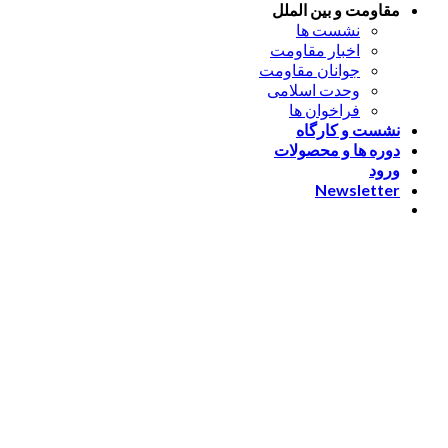
مقاومت و بین الملل
نشست ها
اخبار مقاومت
جوانان مقاومت
وحدت اسلامی
فراخوان ها
نشست و کارگاه
دوره ها و محصولات
ورود
Newsletter
ورود
[nextend_social_login]
یا با ایمیل وارد شوید
The password must have a
minimum of 8 characters of numbers and letters, contain at
least 1 capital letter