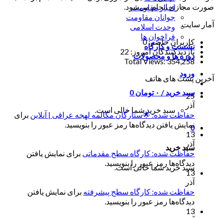
صورت مجازی انجام می‌شود.
اخبار مقاومت
جوانان مقاومت
آمار سایت
وحدت اسلامی
فراخوان ها
کاربران حاضر:
0
نشست و کارگاه
بازدیدکنندگان امروز:
22
دوره ها و محصولات
Total Views:
354,258
ورود
آخرین پست های هاتف
سبد خرید /
۰
تومان
0
25
آذر
سبد خرید شما خالی است.
حفاظت شده: 🌟ستارگان مکالمه لهجه عراقی | آنلاین
برای
نمایش یافتن دیدگاه‌ها رمز عبور را بنویسید.
0
13
آذر
سبد خرید
حفاظت شده: کارگاه سطح مقدماتی
برای نمایش یافتن
دیدگاه‌ها رمز عبور را بنویسید.
سبد خرید شما خالی است.
13
آذر
حفاظت شده: کارگاه سطح پیشرفته
برای نمایش یافتن
دیدگاه‌ها رمز عبور را بنویسید.
13