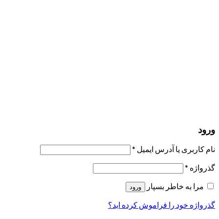
مرا به خاطر بسپار
ورود
عضویت
بازیابی کلمه عبور
ارسال لینک ریست
لینک بازنشانی رمز عبور ارسال شد
به ایمیل شما
بستن
درخواست شما ارسال شد
به محض اینکه درخواست شما تأیید شد،
یک ایمیل برای شما ارسال خواهیم کرد.
برو به پروفایل
حسابی ندارید؟
عضویت
ورود
رمز فراموش شده؟
ورود
نام کاربری یا آدرس ایمیل
*
گذرواژه
*
مرا به خاطر بسپار
ورود
گذرواژه خود را فراموش کرده اید؟