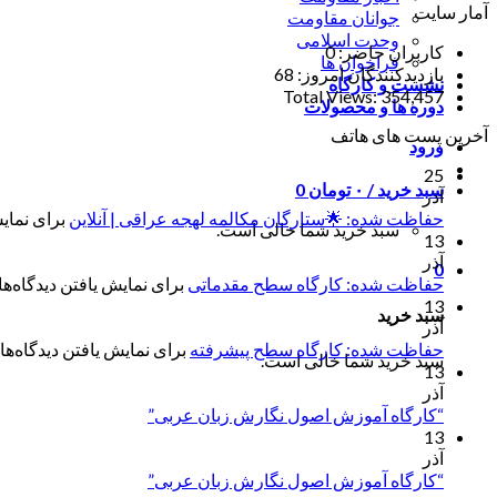
آمار سایت
جوانان مقاومت
وحدت اسلامی
کاربران حاضر:
0
فراخوان ها
بازدیدکنندگان امروز:
68
نشست و کارگاه
Total Views:
354,457
دوره ها و محصولات
آخرین پست های هاتف
ورود
25
سبد خرید /
۰
تومان
0
آذر
حفاظت شده: 🌟ستارگان مکالمه لهجه عراقی | آنلاین
برای نمایش
سبد خرید شما خالی است.
13
آذر
0
حفاظت شده: کارگاه سطح مقدماتی
برای نمایش یافتن دیدگاه‌ها 
13
سبد خرید
آذر
حفاظت شده: کارگاه سطح پیشرفته
برای نمایش یافتن دیدگاه‌ها 
سبد خرید شما خالی است.
13
آذر
“کارگاه آموزش اصول نگارش زبان عربی”
13
آذر
“کارگاه آموزش اصول نگارش زبان عربی”