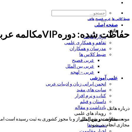
جستجو
برای:
ضبط کلاس ها
,
عربی فصیح
,
هاتف
صفحه اصلی
هاتف
حفاظت شده: دورهVIPمکالمه عربی-سطح مبتدی-جلسه8-(1400/09/29)-استاد سجادی
درباره هاتف
تفاهم و همکاری علمی
مدرسان و همکاران
ضبط کلاس ها
عربی فصیح
عربی بین الملل
عربی – لهجه
علمی آموزشی
انجمن ایرانی زبان و ادبیات عربی
سایت های مفید
کتاب و نرم افزار
داستان و فیلم
یادداشت و مقاله
درباره هاتف
رویداد های علمی
موسسه هاتف در شهر شیراز و با مجوز کشوری به ثبت رسیده است اما ب
مقاومت و بین الملل
مجازی انجام می‌شود.
نشست ها
اخبار مقاومت