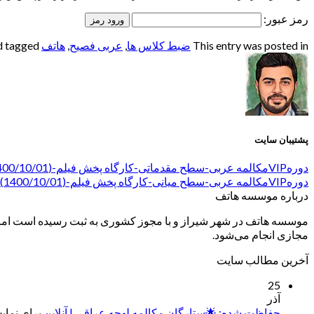
رمز عبور:
This entry was posted in
ضبط کلاس ها
,
عربی فصیح
,
هاتف
and tagged
پشتیبان سایت
دورهVIPمکالمه عربی-سطح مقدماتی-کارگاه پخش فیلم-(1400/10/01)-استاد صابری
دورهVIPمکالمه عربی-سطح میانی-کارگاه پخش فیلم-(1400/10/01)-استاد صابری
درباره موسسه هاتف
موسسه هاتف در شهر شیراز و با مجوز کشوری به ثبت رسیده است اما ب
مجازی انجام می‌شود.
آخرین مطالب سایت
25
آذر
حفاظت شده: 🌟ستارگان مکالمه لهجه عراقی | آنلاین
برای نمایش