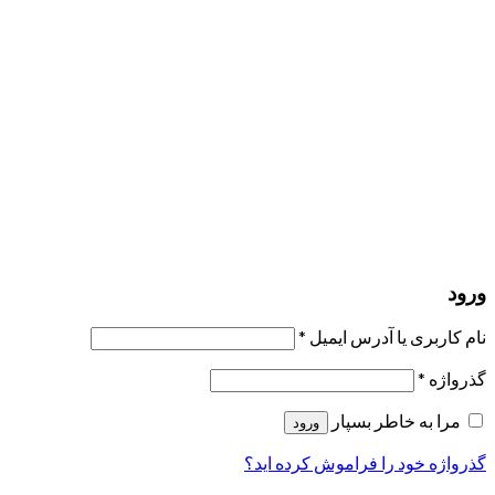
مرا به خاطر بسپار
ورود
عضویت
بازیابی کلمه عبور
ارسال لینک ریست
لینک بازنشانی رمز عبور ارسال شد
به ایمیل شما
بستن
درخواست شما ارسال شد
به محض اینکه درخواست شما تأیید شد،
یک ایمیل برای شما ارسال خواهیم کرد.
برو به پروفایل
حسابی ندارید؟
عضویت
ورود
رمز فراموش شده؟
ورود
نام کاربری یا آدرس ایمیل
*
گذرواژه
*
مرا به خاطر بسپار
ورود
گذرواژه خود را فراموش کرده اید؟