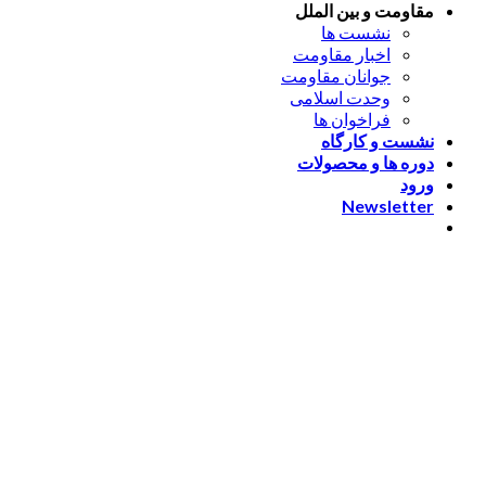
مقاومت و بین الملل
نشست ها
اخبار مقاومت
جوانان مقاومت
وحدت اسلامی
فراخوان ها
نشست و کارگاه
دوره ها و محصولات
ورود
Newsletter
ورود
[nextend_social_login]
یا با ایمیل وارد شوید
The password must have a
minimum of 8 characters of numbers and letters, contain at
least 1 capital letter