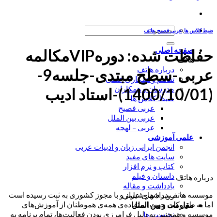
جستجو
ضبط کلاس ها
,
عربی فصیح
,
هاتف
برای:
صفحه اصلی
حفاظت شده: دورهVIPمکالمه
هاتف
درباره هاتف
عربی-سطح مبتدی-جلسه9-
تفاهم و همکاری علمی
مدرسان و همکاران
(1400/10/01)-استاد ادیب
ضبط کلاس ها
عربی فصیح
عربی بین الملل
عربی – لهجه
علمی آموزشی
انجمن ایرانی زبان و ادبیات عربی
سایت های مفید
کتاب و نرم افزار
داستان و فیلم
درباره هاتف
یادداشت و مقاله
موسسه هاتف در شهر شیراز و با مجوز کشوری به ثبت رسیده است
رویداد های علمی
اما به طور کلی جهت استفاده‌ی همه‌ی هموطنان از آموزش‌های
مقاومت و بین الملل
موسسه و همچنین به دلیل فرامرزی بودن فعالیت‌ها، تمام برنامه به
نشست ها