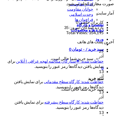
صورت مجازی انجام می‌شود.
اخبار مقاومت
جوانان مقاومت
آمار سایت
وحدت اسلامی
فراخوان ها
کاربران حاضر:
0
نشست و کارگاه
بازدیدکنندگان امروز:
35
دوره ها و محصولات
Total Views:
354,195
ورود
آخرین پست های هاتف
سبد خرید /
۰
تومان
0
25
آذر
سبد خرید شما خالی است.
حفاظت شده: 🌟ستارگان مکالمه لهجه عراقی | آنلاین
برای
نمایش یافتن دیدگاه‌ها رمز عبور را بنویسید.
0
13
آذر
سبد خرید
حفاظت شده: کارگاه سطح مقدماتی
برای نمایش یافتن
دیدگاه‌ها رمز عبور را بنویسید.
سبد خرید شما خالی است.
13
آذر
حفاظت شده: کارگاه سطح پیشرفته
برای نمایش یافتن
دیدگاه‌ها رمز عبور را بنویسید.
13