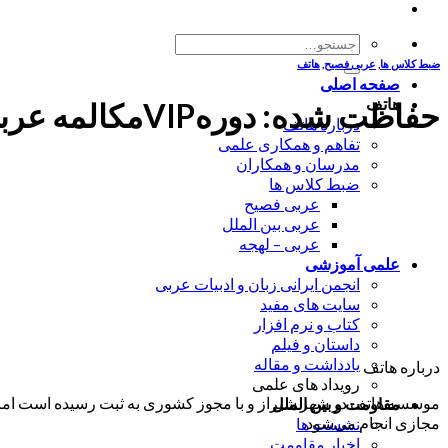
جستجو
برای:
ضبط کلاس ها
,
عربی فصیح
,
هاتف
صفحه اصلی
هاتف
حفاظت شده: دورهVIPمکالمه عربی-سطح میانی-جلسه15-(1400/10/19)-استاد حاجی قاسمی
درباره هاتف
تفاهم و همکاری علمی
مدرسان و همکاران
ضبط کلاس ها
عربی فصیح
عربی بین الملل
عربی – لهجه
علمی آموزشی
انجمن ایرانی زبان و ادبیات عربی
سایت های مفید
کتاب و نرم افزار
داستان و فیلم
یادداشت و مقاله
درباره هاتف
رویداد های علمی
موسسه هاتف در شهر شیراز و با مجوز کشوری به ثبت رسیده است اما ب
مقاومت و بین الملل
مجازی انجام می‌شود.
نشست ها
اخبار مقاومت