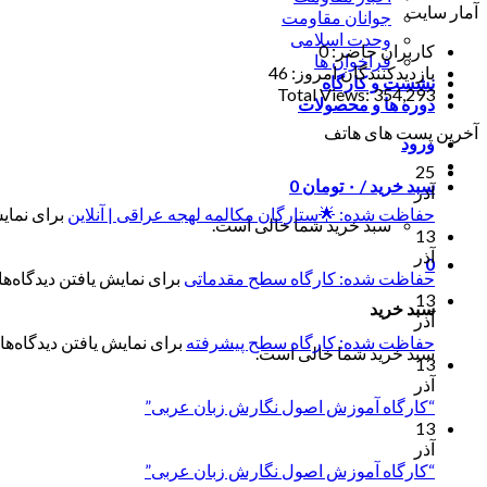
آمار سایت
جوانان مقاومت
وحدت اسلامی
کاربران حاضر:
0
فراخوان ها
بازدیدکنندگان امروز:
46
نشست و کارگاه
Total Views:
354,293
دوره ها و محصولات
آخرین پست های هاتف
ورود
25
سبد خرید /
۰
تومان
0
آذر
حفاظت شده: 🌟ستارگان مکالمه لهجه عراقی | آنلاین
برای نمایش
سبد خرید شما خالی است.
13
آذر
0
حفاظت شده: کارگاه سطح مقدماتی
برای نمایش یافتن دیدگاه‌ها 
13
سبد خرید
آذر
حفاظت شده: کارگاه سطح پیشرفته
برای نمایش یافتن دیدگاه‌ها 
سبد خرید شما خالی است.
13
آذر
“کارگاه آموزش اصول نگارش زبان عربی”
13
آذر
“کارگاه آموزش اصول نگارش زبان عربی”