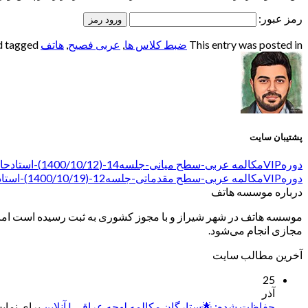
رمز عبور:
This entry was posted in
ضبط کلاس ها
,
عربی فصیح
,
هاتف
and tagged
پشتیبان سایت
دورهVIPمکالمه عربی-سطح میانی-جلسه14-(1400/10/12)-استادحاجی قاسمی
دورهVIPمکالمه عربی-سطح مقدماتی-جلسه12-(1400/10/19)-استاد حسینی
درباره موسسه هاتف
موسسه هاتف در شهر شیراز و با مجوز کشوری به ثبت رسیده است اما ب
مجازی انجام می‌شود.
آخرین مطالب سایت
25
آذر
حفاظت شده: 🌟ستارگان مکالمه لهجه عراقی | آنلاین
برای نمایش