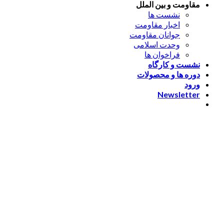
مقاومت و بین الملل
نشست ها
اخبار مقاومت
جوانان مقاومت
وحدت اسلامی
فراخوان ها
نشست و کارگاه
دوره ها و محصولات
ورود
Newsletter
ورود
[nextend_social_login]
یا با ایمیل وارد شوید
The password must have a
minimum of 8 characters of numbers and letters, contain at
least 1 capital letter