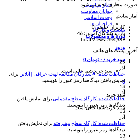
صورت مجازی انجام می‌شود.
اخبار مقاومت
جوانان مقاومت
آمار سایت
وحدت اسلامی
فراخوان ها
کاربران حاضر:
0
نشست و کارگاه
بازدیدکنندگان امروز:
46
دوره ها و محصولات
Total Views:
354,589
ورود
آخرین پست های هاتف
سبد خرید /
۰
تومان
0
25
آذر
سبد خرید شما خالی است.
حفاظت شده: 🌟ستارگان مکالمه لهجه عراقی | آنلاین
برای
نمایش یافتن دیدگاه‌ها رمز عبور را بنویسید.
0
13
آذر
سبد خرید
حفاظت شده: کارگاه سطح مقدماتی
برای نمایش یافتن
دیدگاه‌ها رمز عبور را بنویسید.
سبد خرید شما خالی است.
13
آذر
حفاظت شده: کارگاه سطح پیشرفته
برای نمایش یافتن
دیدگاه‌ها رمز عبور را بنویسید.
13