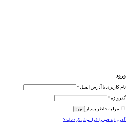
مرا به خاطر بسپار
ورود
عضویت
بازیابی کلمه عبور
ارسال لینک ریست
لینک بازنشانی رمز عبور ارسال شد
به ایمیل شما
بستن
درخواست شما ارسال شد
به محض اینکه درخواست شما تأیید شد،
یک ایمیل برای شما ارسال خواهیم کرد.
برو به پروفایل
حسابی ندارید؟
عضویت
ورود
رمز فراموش شده؟
ورود
نام کاربری یا آدرس ایمیل
*
گذرواژه
*
مرا به خاطر بسپار
ورود
گذرواژه خود را فراموش کرده اید؟