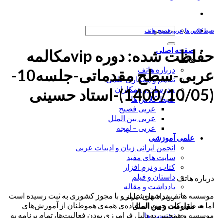
جستجو
ضبط کلاس ها
,
عربی فصیح
,
هاتف
برای:
صفحه اصلی
حفاظت شده: دوره vipمکالمه
هاتف
درباره هاتف
عربی-سطح مقدماتی-جلسه10-
تفاهم و همکاری علمی
مدرسان و همکاران
(1400/10/05)-استاد حسینی
ضبط کلاس ها
عربی فصیح
عربی بین الملل
عربی – لهجه
علمی آموزشی
انجمن ایرانی زبان و ادبیات عربی
سایت های مفید
کتاب و نرم افزار
داستان و فیلم
درباره هاتف
یادداشت و مقاله
موسسه هاتف در شهر شیراز و با مجوز کشوری به ثبت رسیده است
رویداد های علمی
اما به طور کلی جهت استفاده‌ی همه‌ی هموطنان از آموزش‌های
مقاومت و بین الملل
موسسه و همچنین به دلیل فرامرزی بودن فعالیت‌ها، تمام برنامه به
نشست ها